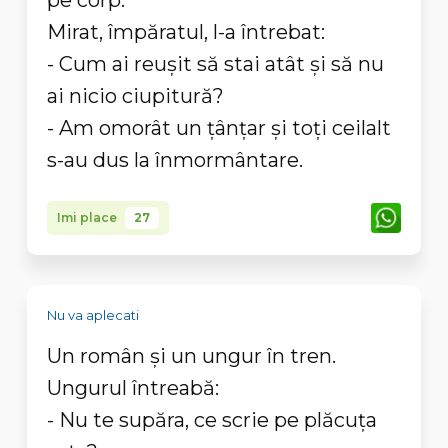
pe corp.
Mirat, împăratul, l-a întrebat:
- Cum ai reușit să stai atât și să nu
ai nicio ciupitură?
- Am omorât un țânțar și toți ceilalt
s-au dus la înmormântare.
Imi place
27
Nu va aplecati
Un român şi un ungur în tren.
Ungurul întreabă:
- Nu te supăra, ce scrie pe plăcuţa