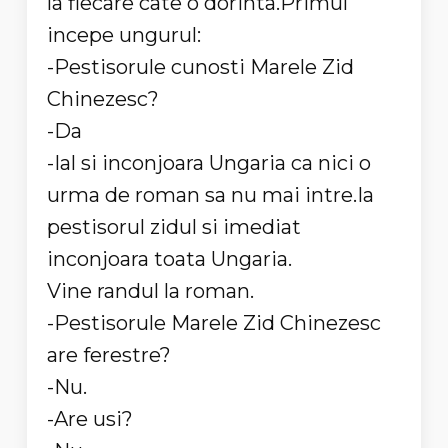
la fiecare cate o dorinta.Primul
incepe ungurul:
-Pestisorule cunosti Marele Zid
Chinezesc?
-Da
-Ial si inconjoara Ungaria ca nici o
urma de roman sa nu mai intre.Ia
pestisorul zidul si imediat
inconjoara toata Ungaria.
Vine randul la roman.
-Pestisorule Marele Zid Chinezesc
are ferestre?
-Nu.
-Are usi?