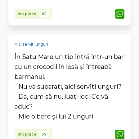
Imi place
62
Aici serviti unguri
În Satu Mare un tip intră într-un bar
cu un crocodil în lesă şi întreabă
barmanul.
- Nu va suparati, aici serviti unguri?
- Da, cum să nu, luaţi loc! Ce vă
aduc?
- Mie o bere şi lui 2 unguri.
Imi place
37