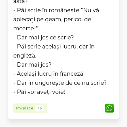
asta?
- Păi scrie în româneşte "Nu vă
aplecaţi pe geam, pericol de
moarte!"
- Dar mai jos ce scrie?
- Păi scrie acelaşi lucru, dar în
engleză.
- Dar mai jos?
- Acelaşi lucru în franceză.
- Dar în ungureşte de ce nu scrie?
- Păi voi aveţi voie!
Imi place
16