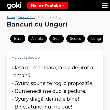
Hai pe Youtube »
Acasa
/
Bancuri Tari
/
Bancuri cu Unguri
Bancuri cu Unguri
Bula
Alinuta
Seci
Scurte
Lungi
Me duc la pedure
Clasa de maghiară, la ora de limba
romană.
- Gyury, spune te rog, o propoziție!
- Dumenecă me duc la pedure.
- Gyury dragă, dar nu e bine!
- Bine, atunci nu me duc!