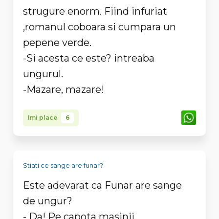
strugure enorm. Fiind infuriat
,romanul coboara si cumpara un
pepene verde.
-Si acesta ce este? intreaba
ungurul.
-Mazare, mazare!
Imi place
6
Stiati ce sange are funar?
Este adevarat ca Funar are sange
de ungur?
- Da! Pe capota masinii.