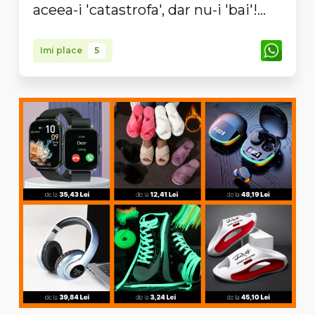
aceea-i 'catastrofa', dar nu-i 'bai'!...
Imi place
5