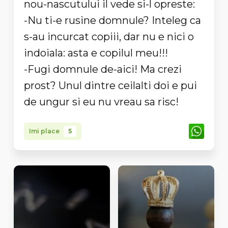
nou-nascutului il vede si-l opreste:
-Nu ti-e rusine domnule? Inteleg ca
s-au incurcat copiii, dar nu e nici o
indoiala: asta e copilul meu!!!
-Fugi domnule de-aici! Ma crezi
prost? Unul dintre ceilalti doi e pui
de ungur si eu nu vreau sa risc!
Imi place
5