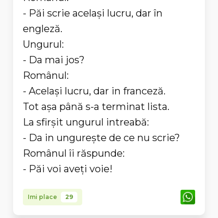
- Păi scrie același lucru, dar în
engleză.
Ungurul:
- Da mai jos?
Românul:
- Același lucru, dar in franceză.
Tot așa până s-a terminat lista.
La sfirșit ungurul intreabă:
- Da in ungurește de ce nu scrie?
Românul îi răspunde:
- Păi voi aveți voie!
Imi place
29