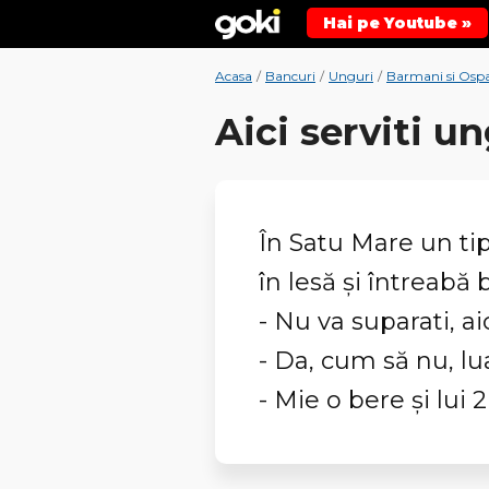
Hai pe Youtube »
Acasa
/
Bancuri
/
Unguri
/
Barmani si Ospa
Aici serviti u
În Satu Mare un tip
în lesă şi întreabă
- Nu va suparati, ai
- Da, cum să nu, lu
- Mie o bere şi lui 