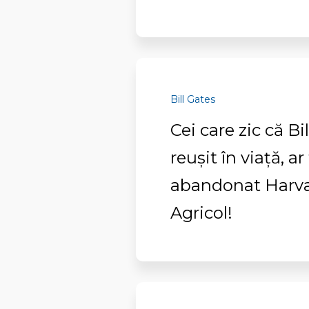
Bill Gates
Cei care zic că B
reușit în viață, ar
abandonat Harvar
Agricol!