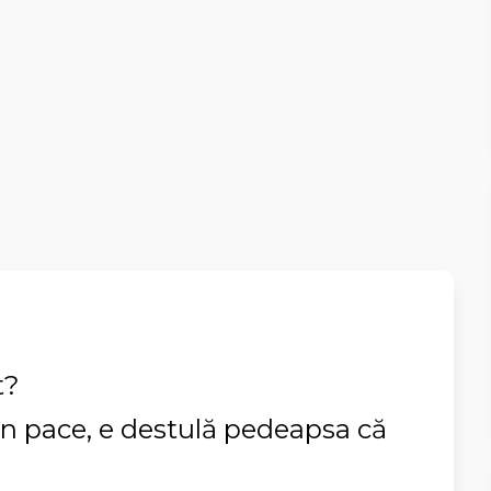
t?
în pace, e destulă pedeapsa că