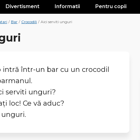
Divertisment
Informatii
Pentru copii
tari
/
Bar
/
Crocodili
/
Aici serviti unguri
nguri
 intră într-un bar cu un crocodil
 barmanul.
ci serviti unguri?
aţi loc! Ce vă aduc?
2 unguri.