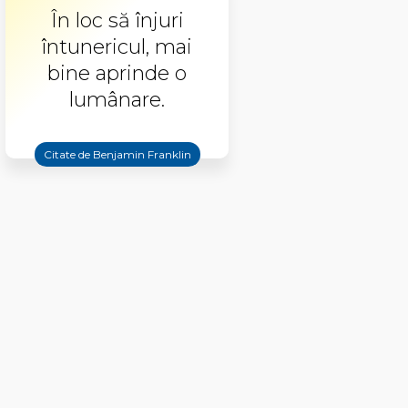
În loc să înjuri
întunericul, mai
bine aprinde o
lumânare.
Citate de Benjamin Franklin