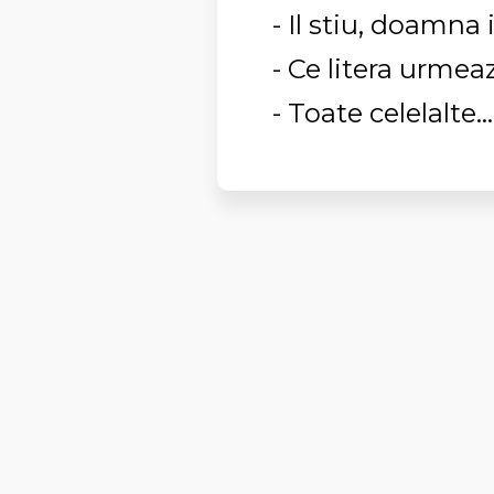
- Il stiu, doamna
- Ce litera urme
- Toate celelalte...