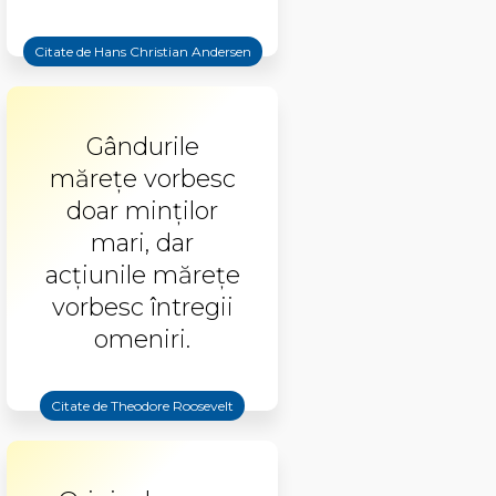
Citate de Hans Christian Andersen
Gândurile
măreţe vorbesc
doar minţilor
mari, dar
acţiunile măreţe
vorbesc întregii
omeniri.
Citate de Theodore Roosevelt