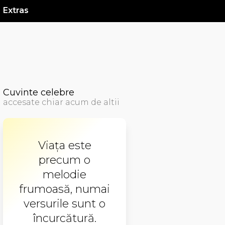
Extras
Cuvinte celebre
accesate chiar acum de altii
Viaţa este
precum o
melodie
frumoasă, numai
versurile sunt o
încurcătură.