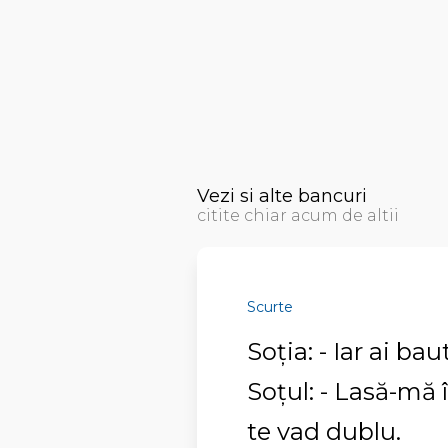
Vezi si alte bancuri
citite chiar acum de altii
Scurte
Soția: - Iar ai bau
Soțul: - Lasă-mă 
te vad dublu.