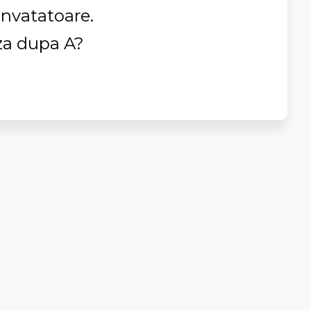
 invatatoare.
aza dupa A?