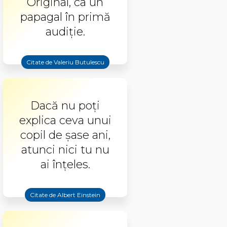
Original, ca un
papagal în primă
audiţie.
Citate de Valeriu Butulescu
Dacă nu poți
explica ceva unui
copil de șase ani,
atunci nici tu nu
ai înțeles.
Citate de Albert Einstein