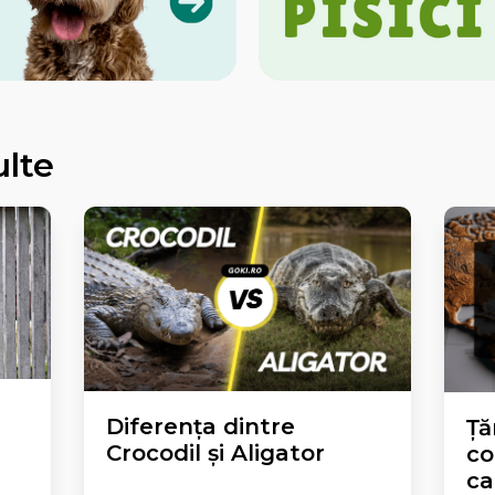
ulte
Diferența dintre
Ță
Crocodil și Aligator
co
ca