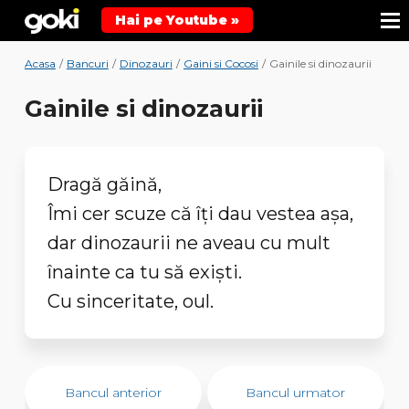
Hai pe Youtube »
Acasa
/
Bancuri
/
Dinozauri
/
Gaini si Cocosi
/
Gainile si dinozaurii
Gainile si dinozaurii
Dragă găină,
Îmi cer scuze că îți dau vestea așa,
dar dinozaurii ne aveau cu mult
înainte ca tu să exiști.
Cu sinceritate, oul.
Bancul anterior
Bancul urmator