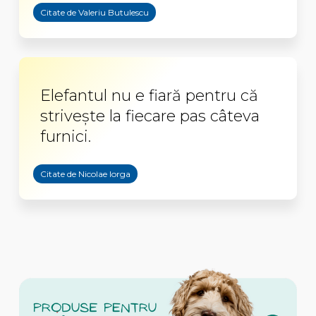
Citate de Valeriu Butulescu
Elefantul nu e fiară pentru că
striveşte la fiecare pas câteva
furnici.
Citate de Nicolae Iorga