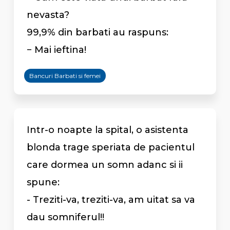
nevasta?
99,9% din barbati au raspuns:
− Mai ieftina!
Bancuri Barbati si femei
Intr-o noapte la spital, o asistenta
blonda trage speriata de pacientul
care dormea un somn adanc si ii
spune:
- Treziti-va, treziti-va, am uitat sa va
dau somniferul!!