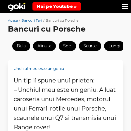
Hai pe Youtube »
Acasa
/
Bancuri Tari
/
Bancuri cu Porsche
Bancuri cu Porsche
Bula
Alinuta
Seci
Scurte
Lungi
Unchiul meu este un geniu
Un tip ii spune unui prieten:
– Unchiul meu este un geniu. A luat
caroseria unui Mercedes, motorul
unui Ferrari, rotile unui Porsche,
scaunele unui Q7 si transmisia unui
Range rover!