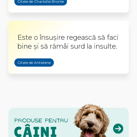
Citate de Charlotte Bronte
Este o însuşire regească să faci
bine şi să rămâi surd la insulte.
Citate de Antistene