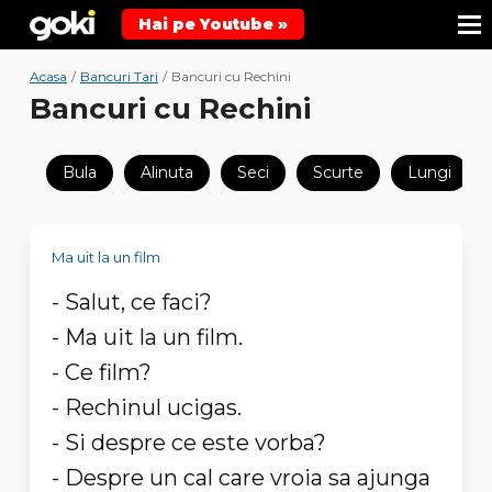
Hai pe Youtube »
Acasa
/
Bancuri Tari
/
Bancuri cu Rechini
Bancuri cu Rechini
Bula
Alinuta
Seci
Scurte
Lungi
Ma uit la un film
- Salut, ce faci?
- Ma uit la un film.
- Ce film?
- Rechinul ucigas.
- Si despre ce este vorba?
- Despre un cal care vroia sa ajunga