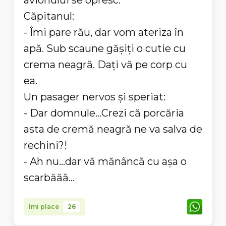
avionului se opresc.
Căpitanul:
- Îmi pare rău, dar vom ateriza în
apă. Sub scaune gășiți o cutie cu
crema neagră. Dați vă pe corp cu
ea.
Un pasager nervos și speriat:
- Dar domnule...Crezi că porcăria
asta de cremă neagră ne va salva de
rechini?!
- Ah nu...dar vă mănâncă cu așa o
scarbăăă...
Imi place
26