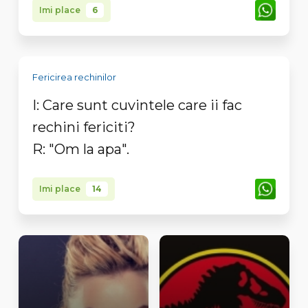
Imi place
6
Fericirea rechinilor
I: Care sunt cuvintele care ii fac
rechini fericiti?
R: "Om la apa".
Imi place
14