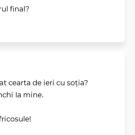
rul final?
t cearta de ieri cu soţia?
nchi Ia mine.
fricosule!