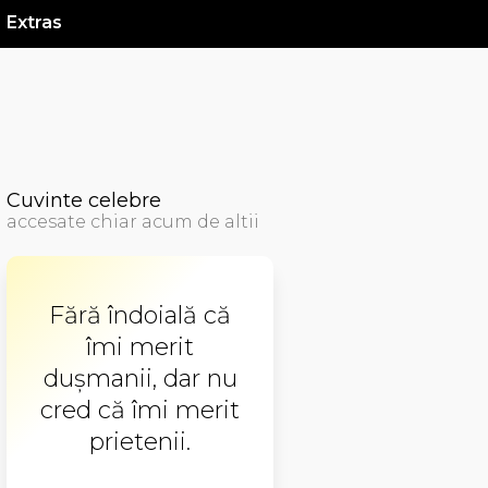
Extras
Cuvinte celebre
accesate chiar acum de altii
Fără îndoială că
îmi merit
dușmanii, dar nu
cred că îmi merit
prietenii.