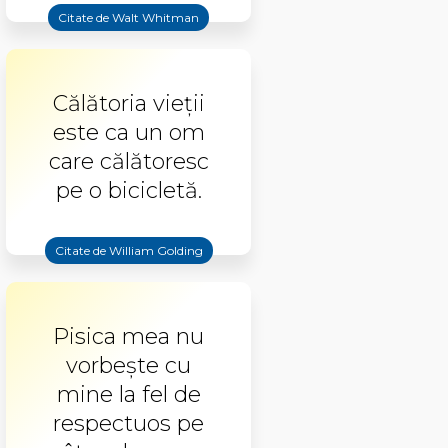
Citate de Walt Whitman
Călătoria vieții
este ca un om
care călătoresc
pe o bicicletă.
Citate de William Golding
Pisica mea nu
vorbește cu
mine la fel de
respectuos pe