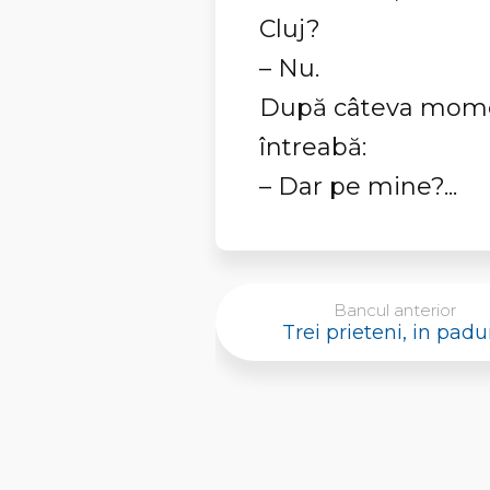
Cluj?
– Nu.
După câteva momen
întreabă:
– Dar pe mine?...
Bancul anterior
Trei prieteni, in padu