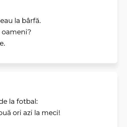
eau la bârfă.
în oameni?
e.
e la fotbal:
ouă ori azi la meci!