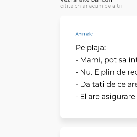
Vezi si alte bancuri
citite chiar acum de altii
Animale
Pe plaja:
- Mami, pot sa in
- Nu. E plin de re
- Da tati de ce ar
- El are asigurare