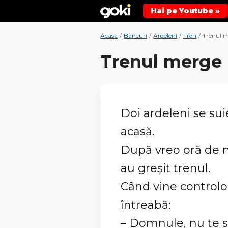
Hai pe Youtube »
Acasa
/
Bancuri
/
Ardeleni
/
Tren
/
Trenul m
Trenul merge l
Doi ardeleni se sui
acasă.
După vreo oră de m
au greșit trenul.
Când vine controloru
întreabă:
– Domnule, nu te s