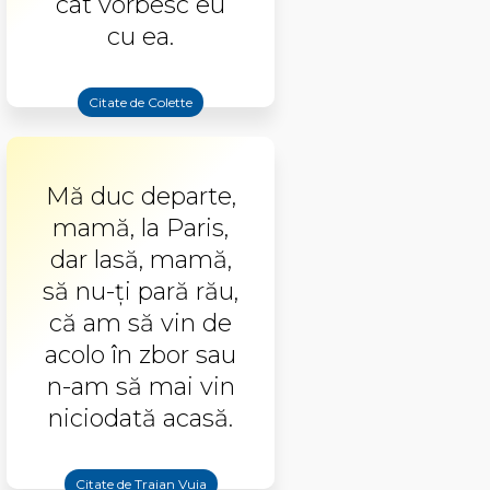
cât vorbesc eu
cu ea.
Citate de Colette
Mă duc departe,
mamă, la Paris,
dar lasă, mamă,
să nu-ţi pară rău,
că am să vin de
acolo în zbor sau
n-am să mai vin
niciodată acasă.
Citate de Traian Vuia