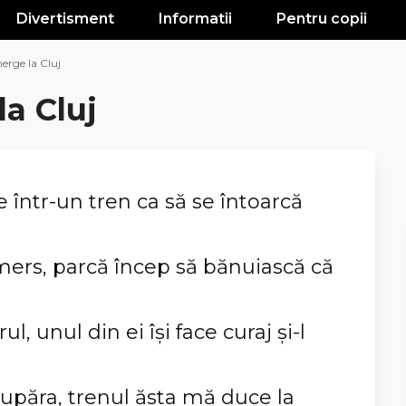
Divertisment
Informatii
Pentru copii
erge la Cluj
a Cluj
e într-un tren ca să se întoarcă
ers, parcă încep să bănuiască că
l, unul din ei își face curaj și-l
upăra, trenul ăsta mă duce la