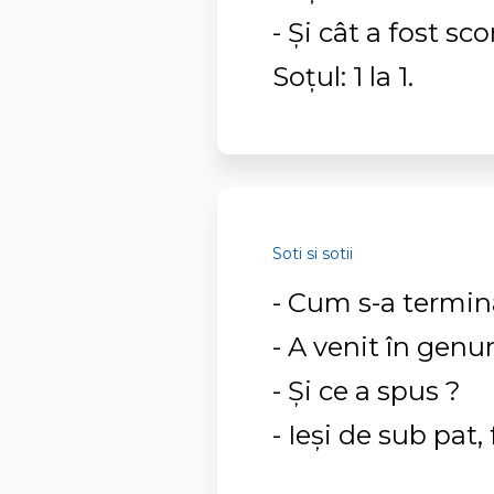
- Şi cât a fost sco
Soţul: 1 la 1.
Soti si sotii
- Cum s-a termina
- A venit în genu
- Şi ce a spus ?
- Ieși de sub pat, 