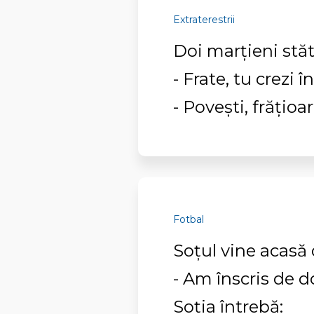
Extraterestrii
Doi marţieni stăt
- Frate, tu crezi 
- Poveşti, frăţioar
Fotbal
Soţul vine acasă d
- Am înscris de d
Soţia întrebă: