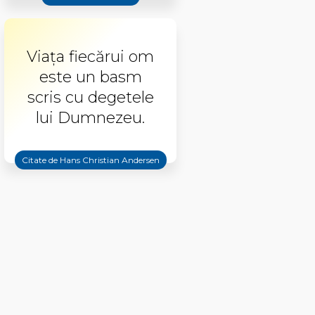
Viaţa fiecărui om
este un basm
scris cu degetele
lui Dumnezeu.
Citate de Hans Christian Andersen