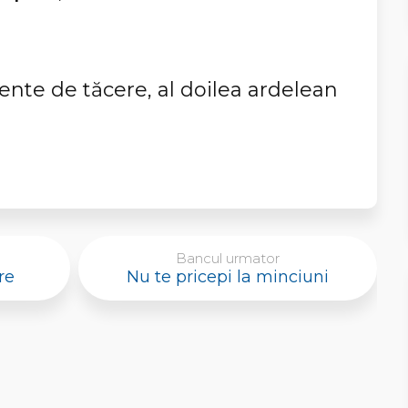
te de tăcere, al doilea ardelean
Bancul urmator
re
Nu te pricepi la minciuni