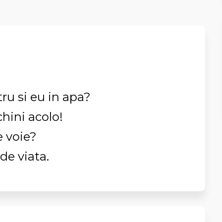
tru si eu in apa?
chini acolo!
e voie?
 de viata.