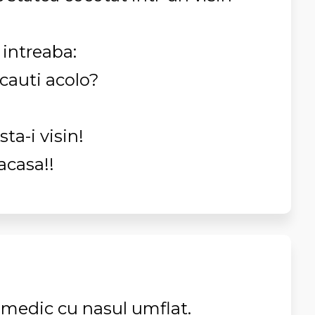
 intreaba:
 cauti acolo?
sta-i visin!
acasa!!
a medic cu nasul umflat.