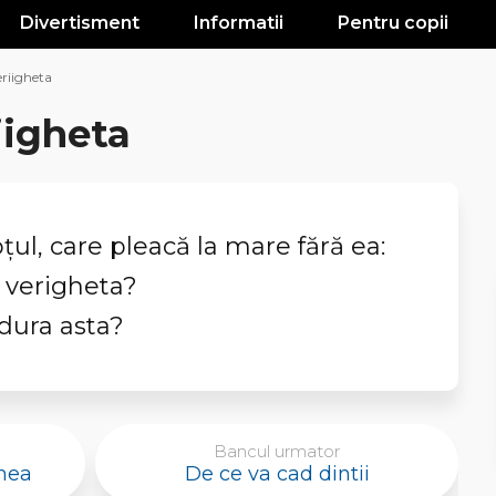
Divertisment
Informatii
Pentru copii
eriigheta
iigheta
oţul, care pleacă la mare fără ea:
s verigheta?
ldura asta?
Bancul urmator
 mea
De ce va cad dintii