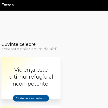
Extras
Cuvinte celebre
accesate chiar acum de altii
Violența este
ultimul refugiu al
incompetenței.
Citate de Isaac Asimov