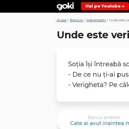
Hai pe Youtube »
Acasa
/
Bancuri
/
Indragostiti
/
Unde este v
Unde este ver
Soţia îşi întreabă s
- De ce nu ţi-ai pu
- Verigheta? Pe că
Bancul anterior
Cate ai avut inaintea