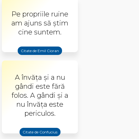
Pe propriile ruine
am ajuns să ştim
cine suntem.
Citate de Emil Cioran
A învăţa şi a nu
gândi este fără
folos. A gândi şi a
nu învăţa este
periculos.
Citate de Confucius