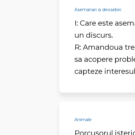
Asemanari si deosebiri
I: Care este asem
un discurs.
R: Amandoua trebu
sa acopere probl
capteze interesul
Animale
Porcusorul isteri