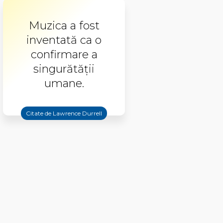
Muzica a fost
inventată ca o
confirmare a
singurătăţii
umane.
Citate de Lawrence Durrell