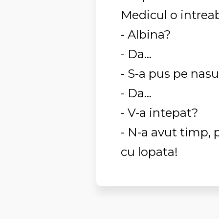
Medicul o intrea
- Albina?
- Da...
- S-a pus pe nas
- Da...
- V-a intepat?
- N-a avut timp, 
cu lopata!