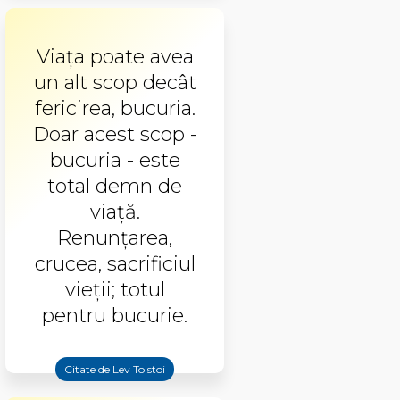
Viaţa poate avea
un alt scop decât
fericirea, bucuria.
Doar acest scop -
bucuria - este
total demn de
viaţă.
Renunţarea,
crucea, sacrificiul
vieţii; totul
pentru bucurie.
Citate de Lev Tolstoi