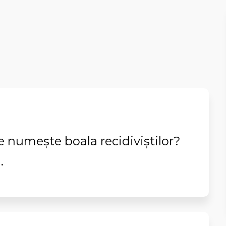
e numeşte boala recidiviştilor?
.