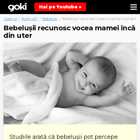
Hai pe Youtube »
Goki.ro
/
Știați că?
/
Bebelusi
»
Bebelușii recunosc vocea mamei încă din u
Bebelușii recunosc vocea mamei încă
din uter
Studiile arată că bebelușii pot percepe