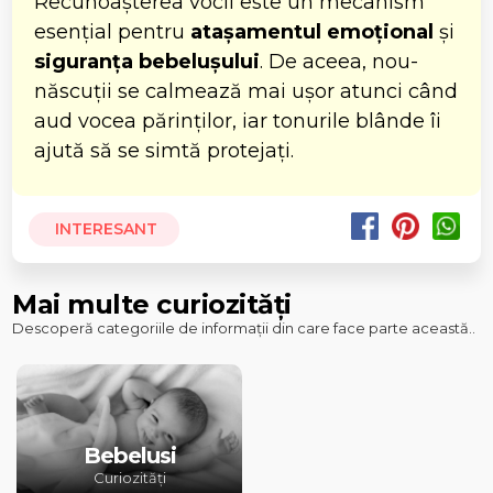
Recunoașterea vocii este un mecanism
esențial pentru
atașamentul emoțional
și
siguranța bebelușului
. De aceea, nou-
născuții se calmează mai ușor atunci când
aud vocea părinților, iar tonurile blânde îi
ajută să se simtă protejați.
INTERESANT
Mai multe curiozități
Descoperă categoriile de informații din care face parte această..
Bebelusi
Curiozități