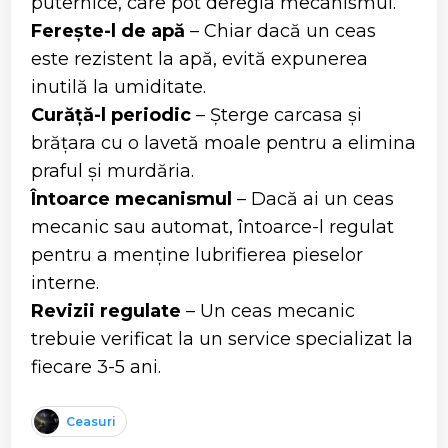
puternice, care pot deregla mecanismul.
Ferește-l de apă
– Chiar dacă un ceas
este rezistent la apă, evită expunerea
inutilă la umiditate.
Curăță-l periodic
– Șterge carcasa și
brățara cu o lavetă moale pentru a elimina
praful și murdăria.
Întoarce mecanismul
– Dacă ai un ceas
mecanic sau automat, întoarce-l regulat
pentru a menține lubrifierea pieselor
interne.
Revizii regulate
– Un ceas mecanic
trebuie verificat la un service specializat la
fiecare 3-5 ani.
Ceasuri