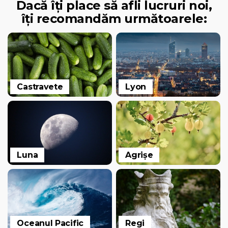
Dacă îți place să afli lucruri noi,
îți recomandăm următoarele:
Castravete
Lyon
Luna
Agrișe
Oceanul Pacific
Regi