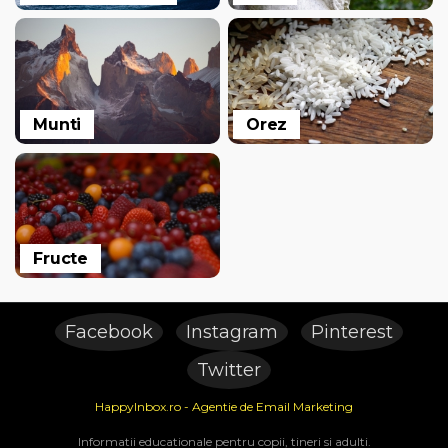
Munti
Orez
Fructe
Facebook
Instagram
Pinterest
Twitter
HappyInbox.ro - Agentie de Email Marketing
Informatii educationale pentru copii, tineri si adulti.