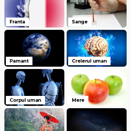
Franta
Sange
Pamant
Creierul uman
Corpul uman
Mere