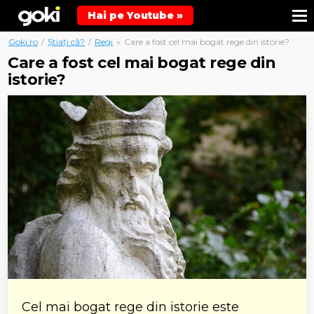
Hai pe Youtube »
Goki.ro
/
Știați că?
/
Regi
»
Care a fost cel mai bogat rege din istorie?
Care a fost cel mai bogat rege din
istorie?
Cel mai bogat rege din istorie este