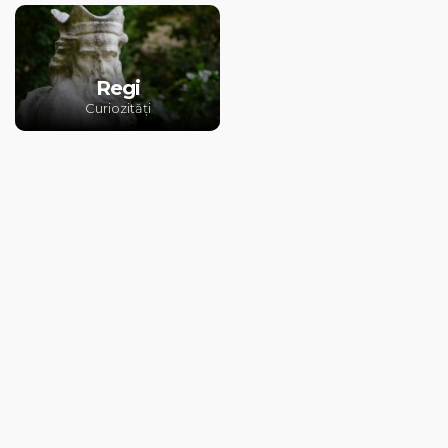
Regi
Curiozități