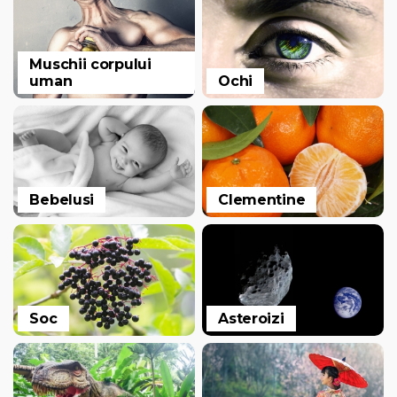
Muschii corpului
uman
Ochi
Bebelusi
Clementine
Soc
Asteroizi