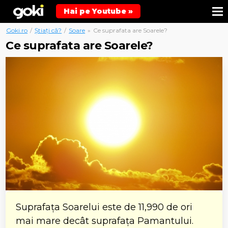
Hai pe Youtube »
Goki.ro
/
Știați că?
/
Soare
»
Ce suprafata are Soarele?
Ce suprafata are Soarele?
Suprafața Soarelui este de 11,990 de ori
mai mare decât suprafața Pamantului.