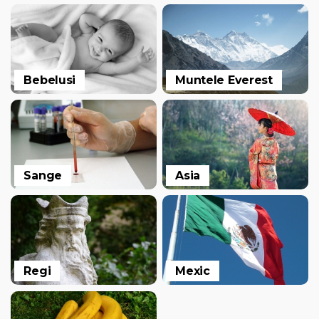
Bebelusi
Muntele Everest
Sange
Asia
Regi
Mexic