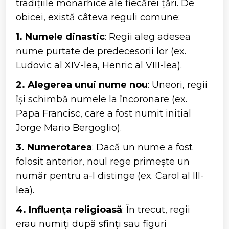
tradițiile monarhice ale fiecărei țări. De
obicei, există câteva reguli comune:
1. Numele dinastic
: Regii aleg adesea
nume purtate de predecesorii lor (ex.
Ludovic al XIV-lea, Henric al VIII-lea).
2. Alegerea unui nume nou
: Uneori, regii
își schimbă numele la încoronare (ex.
Papa Francisc, care a fost numit inițial
Jorge Mario Bergoglio).
3. Numerotarea
: Dacă un nume a fost
folosit anterior, noul rege primește un
număr pentru a-l distinge (ex. Carol al III-
lea).
4. Influența religioasă
: În trecut, regii
erau numiți după sfinți sau figuri