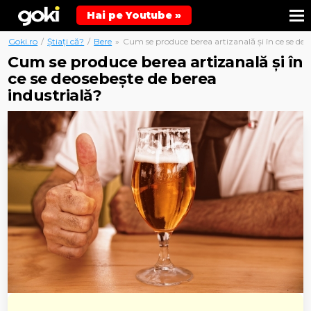
Hai pe Youtube »
Goki.ro
/
Știați că?
/
Bere
»
Cum se produce berea artizanală și în ce se deo
Cum se produce berea artizanală și în
ce se deosebește de berea
industrială?