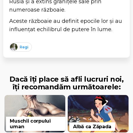
Rusia și a extins granițele sale prin
numeroase războaie.
Aceste războaie au definit epocile lor și au
influențat echilibrul de putere în lume.
Regi
Dacă îți place să afli lucruri noi,
îți recomandăm următoarele:
Muschii corpului
uman
Albă ca Zăpada