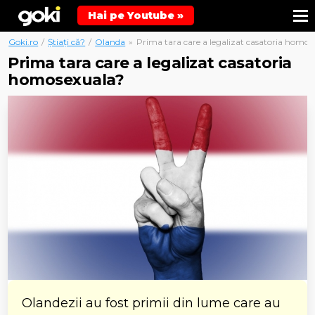
Hai pe Youtube »
Goki.ro
/
Știați că?
/
Olanda
»
Prima tara care a legalizat casatoria homos
Prima tara care a legalizat casatoria
homosexuala?
Olandezii au fost primii din lume care au