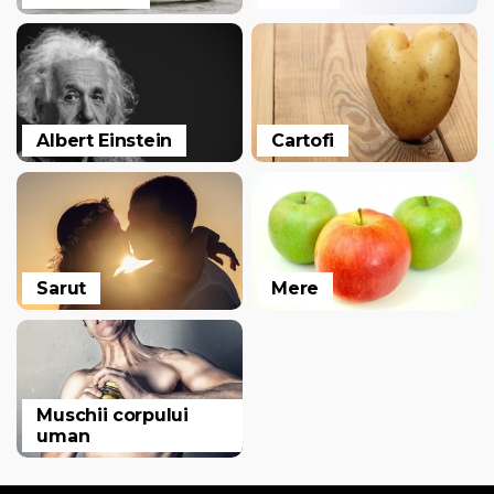
Albert Einstein
Cartofi
Sarut
Mere
Muschii corpului
uman