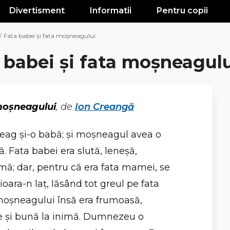
Divertisment
Informatii
Pentru copii
/
Fata babei şi fata moşneagului
 babei şi fata moşneagul
 moşneagului
, de
Ion Creangă
ag şi-o babă; şi moşneagul avea o
tă. Fata babei era slută, leneşă,
imă; dar, pentru că era fata mamei, se
ioara-n laţ, lăsând tot greul pe fata
oşneagului însă era frumoasă,
re şi bună la inimă. Dumnezeu o