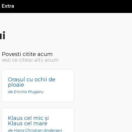
Extra
ui
Povesti citite acum
vezi ce citesc altii acum
Oraşul cu ochii de
ploaie
de Emilia Plugaru
Klaus cel mic şi
Klaus cel mare
de Hans Christian Andersen