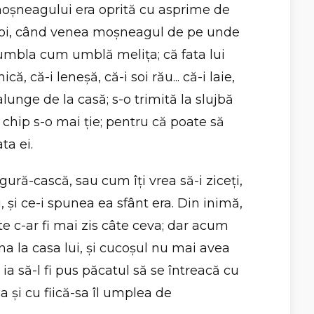
 moşneagului era oprită cu asprime de
apoi, când venea moşneagul de pe unde
umbla cum umblă meliţa; că fata lui
că, că-i leneşă, că-i soi rău... că-i laie,
 alunge de la casă; s-o trimită la slujbă
 chip s-o mai ţie; pentru că poate să
ta ei.
ură-cască, sau cum îţi vrea să-i ziceţi,
i, şi ce-i spunea ea sfânt era. Din inimă,
 c-ar fi mai zis câte ceva; dar acum
a la casa lui, şi cucoşul nu mai avea
, ia să-l fi pus păcatul să se întreacă cu
 şi cu fiică-sa îl umplea de