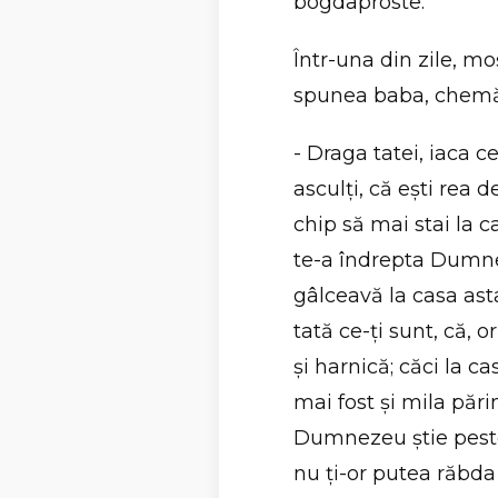
bogdaproste.
Într-una din zile, mo
spunea baba, chemă f
- Draga tatei, iaca c
asculţi, că eşti rea 
chip să mai stai la 
te-a îndrepta Dumne
gâlceavă la casa asta
tată ce-ţi sunt, că, o
şi harnică; căci la c
mai fost şi mila părin
Dumnezeu ştie peste
nu ţi-or putea răbda