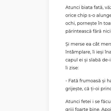
Atunci biata fată, vă
orice chip s-o alunge
ochi, porneşte în t
părintească fără nic
Şi merse ea cât mer
întâmplare, îi ieşi î
capul ei şi slabă de-
îi zise:
- Fată frumoasă şi ha
grijeşte, că ţi-oi pri
Atunci fetei i se făcu
griji foarte bine. Ap