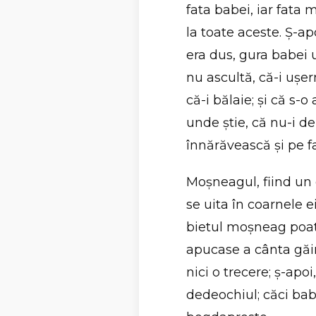
fata babei, iar fata
la toate aceste. Ş-
era dus, gura babei 
nu ascultă, că-i uşerni
că-i bălaie; şi că s-o
unde ştie, că nu-i de
înnărăvească şi pe fa
Moşneagul, fiind un g
se uita în coarnele e
bietul moşneag poate
apucase a cânta găin
nici o trecere; ş-apoi
dedeochiul; căci baba