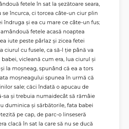
două fetele în sat la şezătoare seara,
se încurca, ci torcea câte-un ciur plin
ei îndruga şi ea cu mare ce câte-un fus;
u amândouă fetele acasă noaptea
ea iute peste pârlaz şi zicea fetei
ciurul cu fusele, ca să-l ţie până va
a babei, vicleană cum era, lua ciurul şi
 şi la moşneag, spunând că ea a tors
r fata moşneagului spunea în urmă că
nilor sale; căci îndată o apucau de
că-sa şi trebuia numaidecât să rămâie
u duminica şi sărbătorile, fata babei
tezită pe cap, de parc-o linseseră
 era clacă în sat la care să nu se ducă