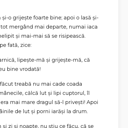
şi-o grijeşte foarte bine; apoi o lasă şi-
i, tot mergând mai departe, numai iaca
lipit şi mai-mai să se risipească.
e fată, zice:
rnică, lipeşte-mă şi grijeşte-mă, că
 eu bine vrodată!
e făcut treabă nu mai cade coada
ânecile, călcă lut şi lipi cuptorul, îl
i era mai mare dragul să-l priveşti! Apoi
inile de lut şi porni iarăşi la drum.
i zi şi noapte, nu ştiu ce făcu, că se