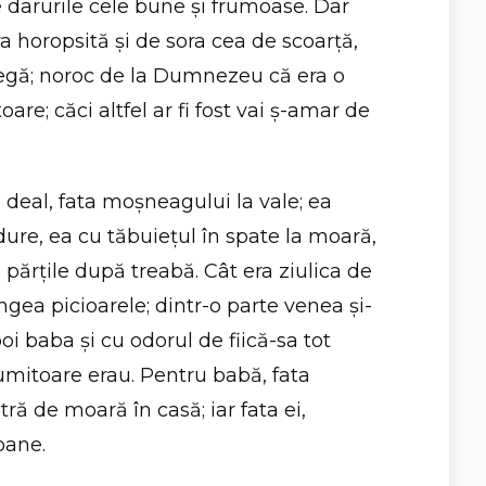
darurile cele bune şi frumoase. Dar
a horopsită şi de sora cea de scoarţă,
egă; noroc de la Dumnezeu că era o
are; căci altfel ar fi fost vai ş-amar de
deal, fata moşneagului la vale; ea
ure, ea cu tăbuieţul în spate la moară,
te părţile după treabă. Cât era ziulica de
gea picioarele; dintr-o parte venea şi-
oi baba şi cu odorul de fiică-sa tot
umitoare erau. Pentru babă, fata
ră de moară în casă; iar fata ei,
oane.