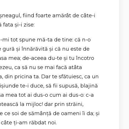
şneagul, fiind foarte amărât de câte-i
ata şi-i zise:
e-mi tot spune mă-ta de tine: că n-o
de gură şi înnărăvită şi că nu este de
casa mea; de-aceea du-te şi tu încotro
zeu, ca să nu se mai facă atâta
, din pricina ta. Dar te sfătuiesc, ca un
rişiunde te-i duce, să fii supusă, blajină
asa mea tot ai dus-o cum ai dus-o: c-a
tească la mijloc! dar prin străini,
 ce soi de sămânţă de oameni îi da; şi
 câte ţi-am răbdat noi.