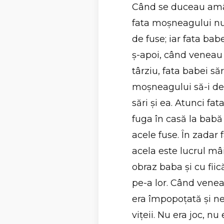
Când se duceau amân
fata moşneagului nu 
de fuse; iar fata bab
ş-apoi, când venea
târziu, fata babei săr
moşneagului să-i dea 
sări şi ea. Atunci fat
fuga în casă la babă
acele fuse. În zada
acela este lucrul mâi
obraz baba şi cu fii
pe-a lor. Când venea
era împopoţată şi ne
viţeii. Nu era joc, nu