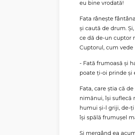
eu bine vrodată!
Fata râneşte fântâna 
şi caută de drum. Ş
ce dă de-un cuptor ne
Cuptorul, cum vede p
- Fată frumoasă şi ha
poate ţi-oi prinde şi
Fata, care ştia că d
nimănui, îşi suflecă m
humui şi-l griji, de-ţ
îşi spălă frumuşel mâ
Şi mergând ea acum ş