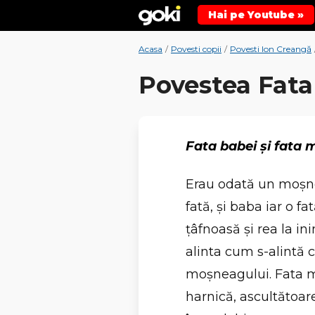
Hai pe Youtube »
Acasa
/
Povesti copii
/
Povesti Ion Creangă
Povestea Fata
Fata babei şi fata
Erau odată un moşne
fată, şi baba iar o fa
ţâfnoasă şi rea la in
alinta cum s-alintă c
moşneagului. Fata m
harnică, ascultătoa