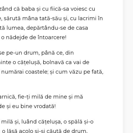
zând că baba şi cu fiică-sa voiesc cu
, sărută mâna tată-său şi, cu lacrimi în
oată lumea, depărtându-se de casa
i o nădejde de întoarcere!
se pe-un drum, până ce, din
nainte o căţeluşă, bolnavă ca vai de
i numărai coastele; şi cum văzu pe fată,
rnică, fie-ţi milă de mine şi mă
nde şi eu bine vrodată!
 milă şi, luând căţeluşa, o spălă şi-o
oi o lăsă acolo şi-şi căută de drum,