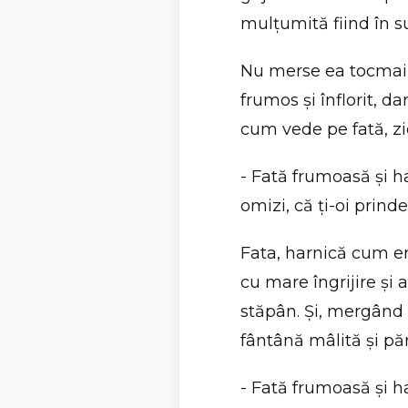
mulţumită fiind în su
Nu merse ea tocmai 
frumos şi înflorit, da
cum vede pe fată, zi
- Fată frumoasă şi h
omizi, că ţi-oi prind
Fata, harnică cum er
cu mare îngrijire şi 
stăpân. Şi, mergând
fântână mâlită şi păr
- Fată frumoasă şi ha