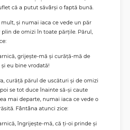
flet că a putut săvârşi o faptă bună.
mult, şi numai iaca ce vede un păr
r plin de omizi în toate părţile. Părul,
ce:
arnică, grijeşte-mă şi curăţă-mă de
e şi eu bine vrodată!
a, curăţă părul de uscături şi de omizi
apoi se tot duce înainte să-şi caute
 ea mai departe, numai iaca ce vede o
ăsită. Fântâna atunci zice:
rnică, îngrijeşte-mă, că ţi-oi prinde şi