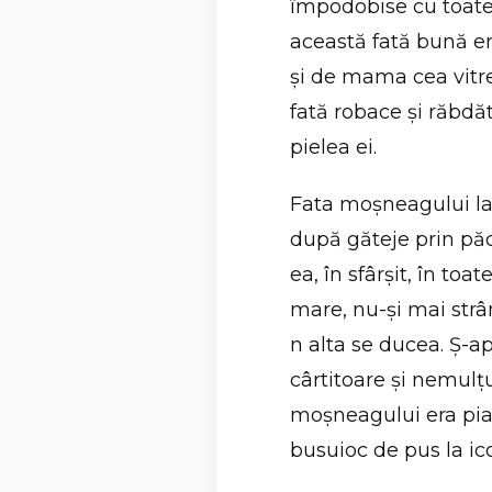
împodobise cu toate 
această fată bună er
şi de mama cea vitr
fată robace şi răbdăto
pielea ei.
Fata moşneagului la 
după găteje prin păd
ea, în sfârşit, în toa
mare, nu-şi mai strân
n alta se ducea. Ş-ap
cârtitoare şi nemulţ
moşneagului era piat
busuioc de pus la ic