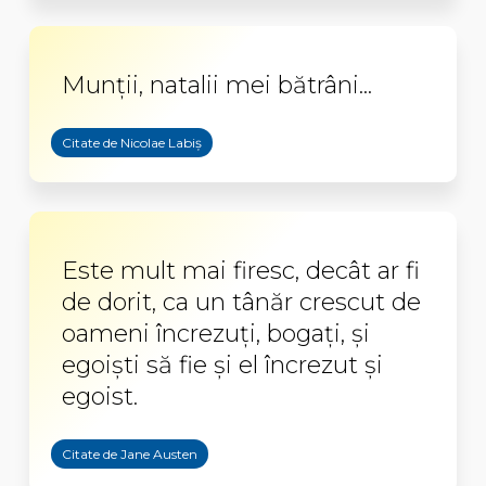
Munţii, natalii mei bătrâni...
Citate de Nicolae Labiș
Este mult mai firesc, decât ar fi
de dorit, ca un tânăr crescut de
oameni încrezuţi, bogaţi, şi
egoişti să fie şi el încrezut şi
egoist.
Citate de Jane Austen