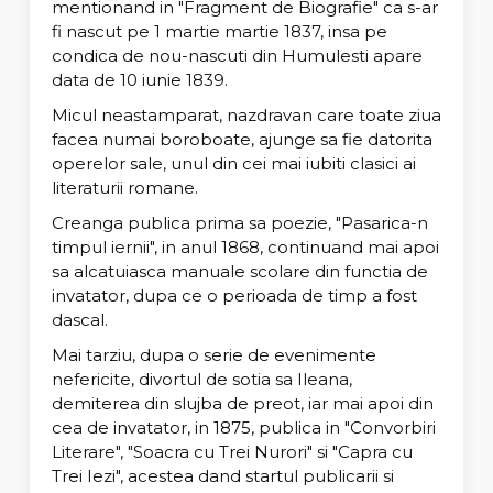
mentionand in "Fragment de Biografie" ca s-ar
fi nascut pe 1 martie martie 1837, insa pe
condica de nou-nascuti din Humulesti apare
data de 10 iunie 1839.
Micul neastamparat, nazdravan care toate ziua
facea numai boroboate, ajunge sa fie datorita
operelor sale, unul din cei mai iubiti clasici ai
literaturii romane.
Creanga publica prima sa poezie, "Pasarica-n
timpul iernii", in anul 1868, continuand mai apoi
sa alcatuiasca manuale scolare din functia de
invatator, dupa ce o perioada de timp a fost
dascal.
Mai tarziu, dupa o serie de evenimente
nefericite, divortul de sotia sa Ileana,
demiterea din slujba de preot, iar mai apoi din
cea de invatator, in 1875, publica in "Convorbiri
Literare", "Soacra cu Trei Nurori" si "Capra cu
Trei Iezi", acestea dand startul publicarii si