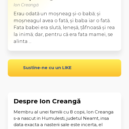
Ion Creangă
Erau odată un moşneag şi-o babă; şi
moşneagul avea o fată, şi baba iar o fată.
Fata babei era slută, leneşă, ţâfnoasă şi rea
la inimă; dar, pentru că era fata mamei, se
alinta ...
Sustine-ne cu un LIKE
Despre Ion Creangă
Membru al unei familii cu 8 copii, Ion Creanga
s-a nascut in Humulesti, judetul Neamt, insa
data exacta a nasterii sale este incerta, el