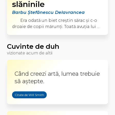
slăninile
Barbu Ştefănescu Delavrancea
Era odată un biet creştin sărac şi c-o
droaie de copii mărunţi. Toată avuţia lui ...
Cuvinte de duh
vizionate acum de altii
Când creezi artă, lumea trebuie
să aştepte.
Citate de Will Smith