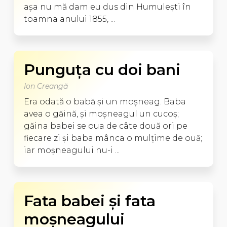
aşa nu mă dam eu dus din Humuleşti în
toamna anului 1855, ...
Punguţa cu doi bani
Ion Creangă
Era odată o babă şi un moşneag. Baba
avea o găină, şi moşneagul un cucoş;
găina babei se oua de câte două ori pe
fiecare zi şi baba mânca o mulţime de ouă;
iar moşneagului nu-i ...
Fata babei şi fata
moşneagului