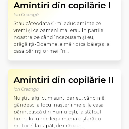
Amintiri din copilărie I
Ion Creangă
Stau câteodată şi-mi aduc aminte ce
vremi şi ce oameni mai erau în părţile
noastre pe când începusem şi eu,
drăgăliţă-Doamne, a mă ridica băieţaş la
casa părinţilor mei, în ...
Amintiri din copilărie II
Ion Creangă
Nu ştiu alţii cum sunt, dar eu, când mă
gândesc la locul naşterii mele, la casa
părintească din Humuleşti, la stâlpul
hornului unde lega mama o şfară cu
motocei la capăt, de crăpau ...