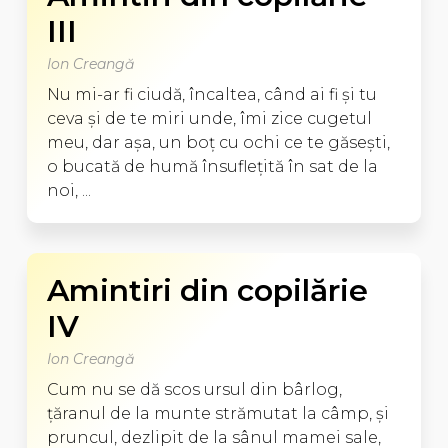
III
Ion Creangă
Nu mi-ar fi ciudă, încaltea, când ai fi şi tu
ceva şi de te miri unde, îmi zice cugetul
meu, dar aşa, un boţ cu ochi ce te găseşti,
o bucată de humă însufleţită în sat de la
noi, ...
Amintiri din copilărie
IV
Ion Creangă
Cum nu se dă scos ursul din bârlog,
ţăranul de la munte strămutat la câmp, şi
pruncul, dezlipit de la sânul mamei sale,