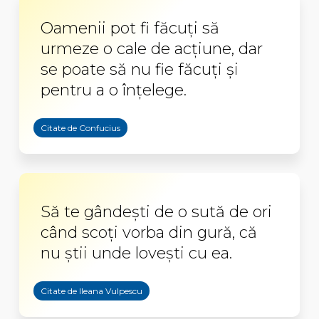
Oamenii pot fi făcuţi să
urmeze o cale de acţiune, dar
se poate să nu fie făcuţi şi
pentru a o înţelege.
Citate de Confucius
Să te gândeşti de o sută de ori
când scoţi vorba din gură, că
nu ştii unde loveşti cu ea.
Citate de Ileana Vulpescu