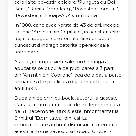
celorlalte povestiri celebre "Punguta cu Doi
Bani", "Danila Prepeleag", "Povestea Porcului",
"Povestea lui Harap-Alb" si nu numai.
In 1880, cand avea varsta de 43 de ani, incepe
sa scrie "Amintiri din Copilarie", in acest an este
deja la apogeul carierei sale, fiind un autor
cunoscut si indragit datorita operelor sale
anterioare.
Asadar, in timpul vietii sale Ion Creanga a
apucat sa se bucure de publicarea a 3 parti
din "Amintiri din Copilarie", cea de a patra parte
urmand sa fie publicata dupa moartea sa, in
anul 1892.
Dupa ani de chin cu boala, autorul isi gaseste
sfarsitul in urma unui atac de epilepsie, in data
de 31 Decembrie 1889 si este inmormantat la
Cimitirul "Eternitatea" din Iasi. La
inmormantare au tinut discursuri in memoria
acestuia, Toma Savescu si Eduard Gruber -