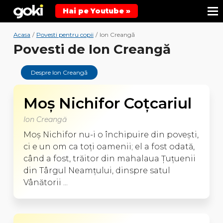
Hai pe Youtube »
Acasa
/
Povesti pentru copii
/
Ion Creangă
Povesti de Ion Creangă
Despre Ion Creangă
Moş Nichifor Coţcariul
Ion Creangă
Moş Nichifor nu-i o închipuire din poveşti,
ci e un om ca toţi oamenii; el a fost odată,
când a fost, trăitor din mahalaua Ţuţuenii
din Târgul Neamţului, dinspre satul
Vânătorii ...