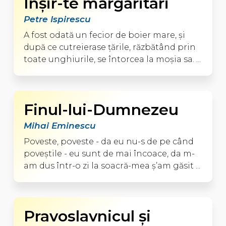
Înşir-te mărgăritari
Petre Ispirescu
A fost odată un fecior de boier mare, şi
după ce cutreierase ţările, răzbătând prin
toate unghiurile, se întorcea la moşia sa. ...
Finul-lui-Dumnezeu
Mihai Eminescu
Poveste, poveste - da eu nu-s de pe când
poveştile - eu sunt de mai încoace, da m-
am dus într-o zi la soacră-mea ş’am găsit ...
Pravoslavnicul şi