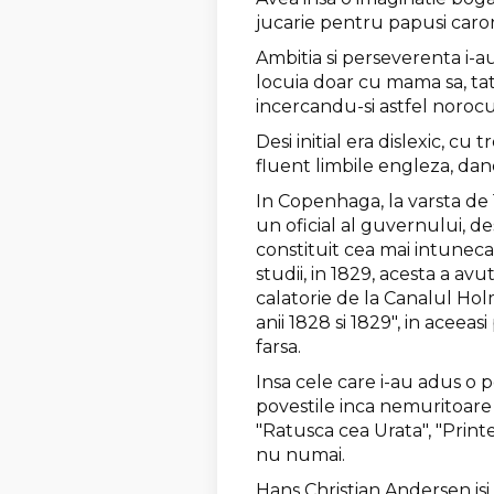
jucarie pentru papusi caro
Ambitia si perseverenta i-a
locuia doar cu mama sa, tat
incercandu-si astfel noroc
Desi initial era dislexic, cu
fluent limbile engleza, da
In Copenhaga, la varsta de 
un oficial al guvernului, de
constituit cea mai intunecat
studii, in 1829, acesta a a
calatorie de la Canalul Hol
anii 1828 si 1829", in aceea
farsa.
Insa cele care i-au adus o 
povestile inca nemuritoare "
"Ratusca cea Urata", "Printe
nu numai.
Hans Christian Andersen isi