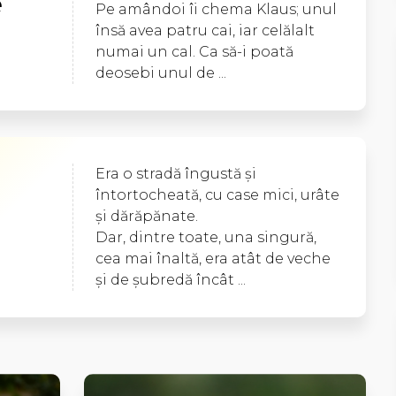
e
Pe amândoi îi chema Klaus; unul
însă avea patru cai, iar celălalt
numai un cal. Ca să-i poată
deosebi unul de ...
Era o stradă îngustă şi
întortocheată, cu case mici, urâte
şi dărăpănate.
Dar, dintre toate, una singură,
cea mai înaltă, era atât de veche
şi de şubredă încât ...