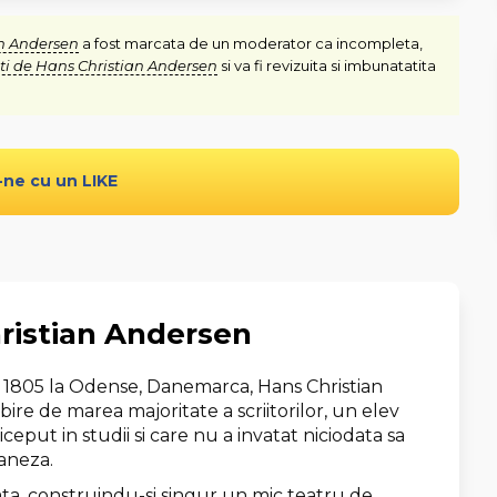
an Andersen
a fost marcata de un moderator ca incompleta,
ti de Hans Christian Andersen
si va fi revizuita si imbunatatita
-ne cu un LIKE
ristian Andersen
e 1805 la Odense, Danemarca, Hans Christian
ire de marea majoritate a scriitorilor, un elev
iceput in studii si care nu a invatat niciodata sa
daneza.
ta, construindu-si singur un mic teatru de