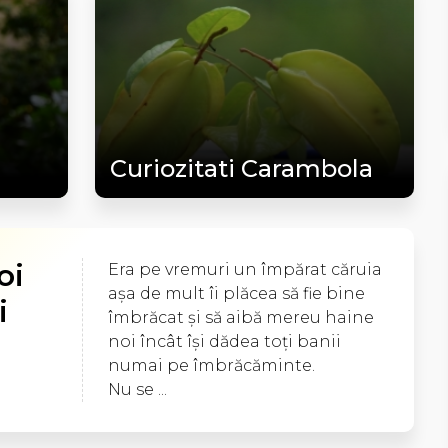
Curiozitati Carambola
oi
Era pe vremuri un împărat căruia
aşa de mult îi plăcea să fie bine
i
îmbrăcat şi să aibă mereu haine
noi încât îşi dădea toţi banii
numai pe îmbrăcăminte.
Nu se ...