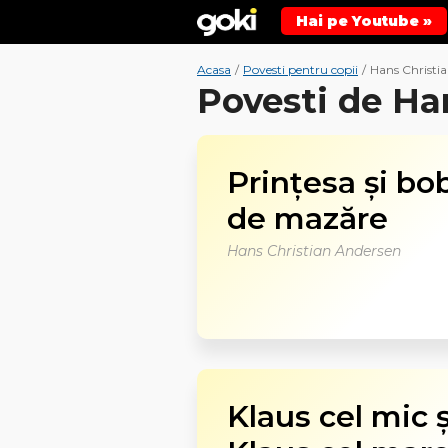
Hai pe Youtube »
Acasa
/
Povesti pentru copii
/
Hans Christi
Povesti de Ha
Prinţesa şi bo
de mazăre
Hans Christian Andersen
Klaus cel mic ş