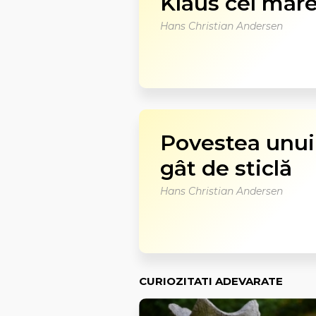
Klaus cel mar
Hans Christian Andersen
Povestea unui
gât de sticlă
Hans Christian Andersen
CURIOZITATI ADEVARATE