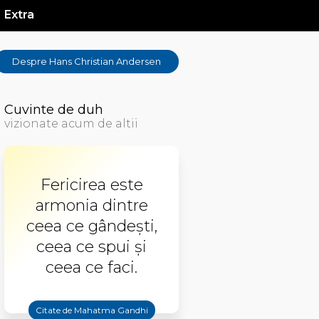
Extra
Despre Hans Christian Andersen
Cuvinte de duh
vizionate acum de altii
Fericirea este
armonia dintre
ceea ce gândești,
ceea ce spui și
ceea ce faci.
Citate de Mahatma Gandhi