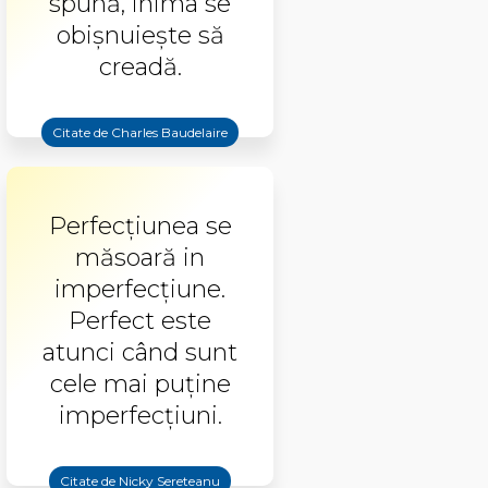
spună, inima se
obișnuiește să
creadă.
Citate de Charles Baudelaire
Perfecţiunea se
măsoară in
imperfecţiune.
Perfect este
atunci când sunt
cele mai puţine
imperfecţiuni.
Citate de Nicky Sereteanu