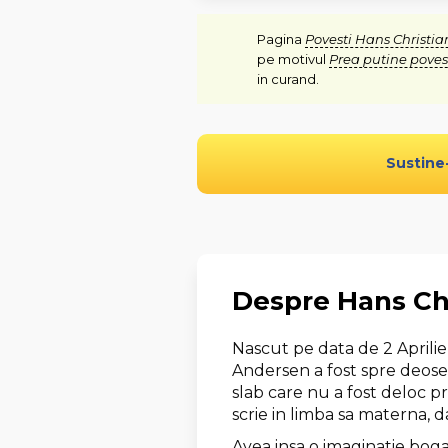
Pagina
Povesti Hans Christi
pe motivul
Prea putine poves
in curand.
Sustine
Despre Hans Ch
Nascut pe data de 2 Aprili
Andersen a fost spre deoseb
slab care nu a fost deloc pr
scrie in limba sa materna, 
Avea insa o imaginatie boga