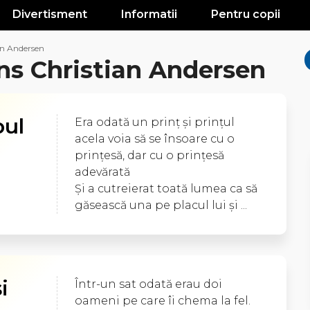
Divertisment
Informatii
Pentru copii
an Andersen
ns Christian Andersen
bul
Era odată un prinţ şi prinţul
acela voia să se însoare cu o
prinţesă, dar cu o prinţesă
adevărată
Şi a cutreierat toată lumea ca să
găsească una pe placul lui şi ...
i
Într-un sat odată erau doi
oameni pe care îi chema la fel.