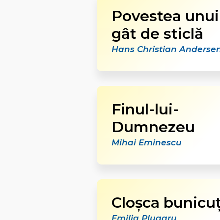
Povestea unui
gât de sticlă
Hans Christian Anderse
Finul-lui-
Dumnezeu
Mihai Eminescu
Cloşca bunicu
Emilia Plugaru