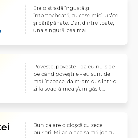
Era o stradă îngustă şi
întortocheată, cu case mici, urâte
şi dărăpănate. Dar, dintre toate,
una singură, cea mai ...
n
Poveste, poveste - da eu nu-s de
pe când poveştile - eu sunt de
mai încoace, da m-am dus într-o
zi la soacră-mea ş’am găsit ...
ţei
Bunica are o cloşcă cu zece
puişori. Mi-ar place să mă joc cu