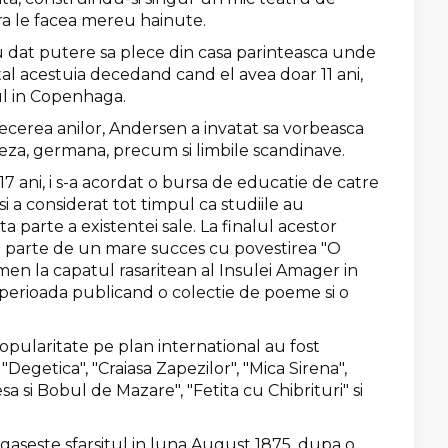
ra le facea mereu hainute.
u dat putere sa plece din casa parinteasca unde
al acestuia decedand cand el avea doar 11 ani,
ul in Copenhaga.
 trecerea anilor, Andersen a invatat sa vorbeasca
neza, germana, precum si limbile scandinave.
17 ani, i s-a acordat o bursa de educatie de catre
si a considerat tot timpul ca studiile au
a parte a existentei sale. La finalul acestor
vut parte de un mare succes cu povestirea "O
men la capatul rasaritean al Insulei Amager in
si perioada publicand o colectie de poeme si o
popularitate pe plan international au fost
Degetica", "Craiasa Zapezilor", "Mica Sirena",
sa si Bobul de Mazare", "Fetita cu Chibrituri" si
 gaseste sfarsitul in luna August 1875, dupa o