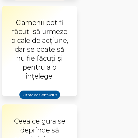
Oamenii pot fi
făcuţi să urmeze
o cale de acţiune,
dar se poate să
nu fie făcuţi şi
pentru a o
înţelege.
Citate de Confucius
Ceea ce gura se
deprinde să