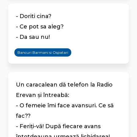
- Doriti cina?
- Ce pot sa aleg?
- Da sau nu!
Bancuri Barmani si Ospatari
Un caracalean dă telefon la Radio
Erevan şi întreabă:
- O femeie îmi face avansuri. Ce să
fac??
- Feriţi-vă! După fiecare avans
întotdeauna urmează lichidarea!