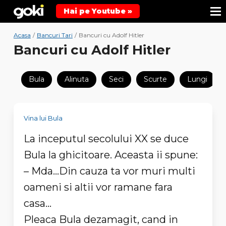
Hai pe Youtube »
Acasa
/
Bancuri Tari
/
Bancuri cu Adolf Hitler
Bancuri cu Adolf Hitler
Bula
Alinuta
Seci
Scurte
Lungi
Vina lui Bula
La inceputul secolului XX se duce
Bula la ghicitoare. Aceasta ii spune:
– Mda...Din cauza ta vor muri multi
oameni si altii vor ramane fara
casa…
Pleaca Bula dezamagit, cand in