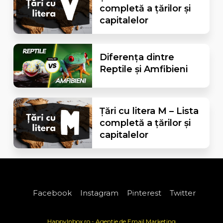
completă a țărilor și
capitalelor
Diferența dintre
Reptile și Amfibieni
Țări cu litera M – Lista
completă a țărilor și
capitalelor
Facebook
Instagram
Pinterest
Twitter
HappyInbox.ro - Agentie de Email Marketing