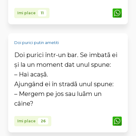
Imi place
11
Doi purici putin ametiti
Doi purici într-un bar. Se imbatã ei
și la un moment dat unul spune:
– Hai acașã.
Ajungând ei în stradã unul spune:
– Mergem pe jos sau luãm un
câine?
Imi place
26