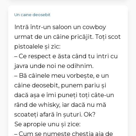
Un caine deosebit
Intră într-un saloon un cowboy
urmat de un câine pricăjit. Toţi scot
pistoalele şi zic:
– Ce respect e ăsta când tu intri cu
javra unde noi ne odihnim.
– Bă câinele meu vorbeşte, e un
câine deosebit, punem pariu şi
dacă aşa e îmi puneţi toţi câte-un
rând de whisky, iar dacă nu mă
scoateţi afară în şuturi. Ok?
Se apropie unu şi zice:
– Cum se numeşte chestia aia de