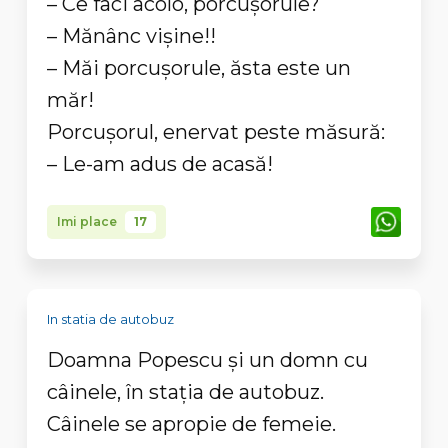
– Ce faci acolo, porcuşorule?
– Mănânc vişine!!
– Măi porcuşorule, ăsta este un
măr!
Porcuşorul, enervat peste măsură:
– Le-am adus de acasă!
Imi place
17
In statia de autobuz
Doamna Popescu şi un domn cu
câinele, în staţia de autobuz.
Câinele se apropie de femeie.