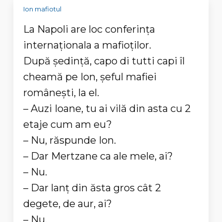
Ion mafiotul
La Napoli are loc conferinţa
internaţionala a mafioţilor.
După şedinţă, capo di tutti capi îl
cheamă pe Ion, şeful mafiei
româneşti, la el.
– Auzi Ioane, tu ai vilă din asta cu 2
etaje cum am eu?
– Nu, răspunde Ion.
– Dar Mertzane ca ale mele, ai?
– Nu.
– Dar lanţ din ăsta gros cât 2
degete, de aur, ai?
– Nu.