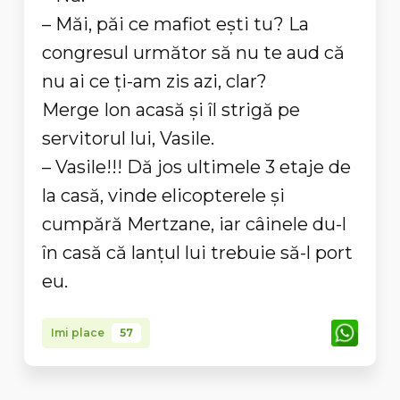
– Măi, păi ce mafiot eşti tu? La
congresul următor să nu te aud că
nu ai ce ţi-am zis azi, clar?
Merge Ion acasă şi îl strigă pe
servitorul lui, Vasile.
– Vasile!!! Dă jos ultimele 3 etaje de
la casă, vinde elicopterele şi
cumpără Mertzane, iar câinele du-l
în casă că lanţul lui trebuie să-l port
eu.
Imi place
57