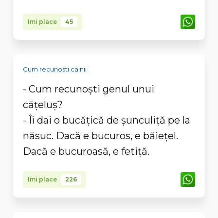
Imi place
45
Cum recunosti cainii
- Cum recunoști genul unui
cățeluș?
- Îi dai o bucățică de șunculiță pe la
năsuc. Dacă e bucuros, e băiețel.
Dacă e bucuroasă, e fetiță.
Imi place
226