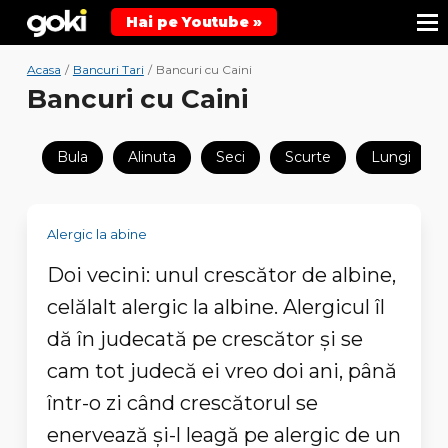
Hai pe Youtube »
Acasa
/
Bancuri Tari
/
Bancuri cu Caini
Bancuri cu Caini
Bula
Alinuta
Seci
Scurte
Lungi
Alergic la abine
Doi vecini: unul crescător de albine,
celălalt alergic la albine. Alergicul îl
dă în judecată pe crescător şi se
cam tot judecă ei vreo doi ani, până
într-o zi când crescătorul se
enervează şi-l leagă pe alergic de un