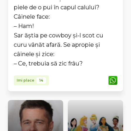
piele de o pui în capul calului?
Câinele face:
– Ham!
Sar ăştia pe cowboy şi-l scot cu
curu vânăt afară. Se apropie şi
câinele şi zice:
– Ce, trebuia să zic frâu?
Imi place
14