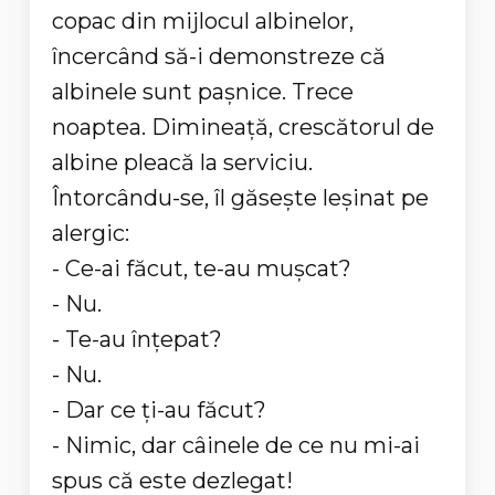
copac din mijlocul albinelor,
încercând să-i demonstreze că
albinele sunt paşnice. Trece
noaptea. Dimineaţă, crescătorul de
albine pleacă la serviciu.
Întorcându-se, îl găseşte leşinat pe
alergic:
- Ce-ai făcut, te-au muşcat?
- Nu.
- Te-au înţepat?
- Nu.
- Dar ce ţi-au făcut?
- Nimic, dar câinele de ce nu mi-ai
spus că este dezlegat!