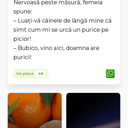
Nervoasă peste măsură, femeia
spune:
– Luaţi-vă câinele de lângă mine că
simt cum mi se urcă un purice pe
picior!
– Bubico, vino aici, doamna are
purici!
Imi place
46