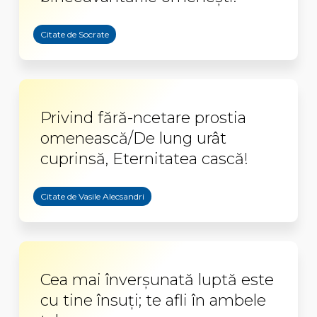
Citate de Socrate
Privind fără-ncetare prostia
omenească/De lung urât
cuprinsă, Eternitatea cască!
Citate de Vasile Alecsandri
Cea mai înverșunată luptă este
cu tine însuți; te afli în ambele