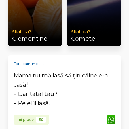
Stiati ca?
Stiati ca?
Clementine
Comete
Fara caini in casa
Mama nu mă lasă să țin câinele-n
casă!
– Dar tatăl tău?
– Pe el îl lasă.
Imi place
30