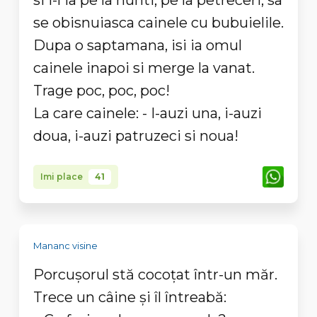
si i-l ia pe la nunti, pe la petreceri, sa
se obisnuiasca cainele cu bubuielile.
Dupa o saptamana, isi ia omul
cainele inapoi si merge la vanat.
Trage poc, poc, poc!
La care cainele: - I-auzi una, i-auzi
doua, i-auzi patruzeci si noua!
Imi place
41
Mananc visine
Porcuşorul stă cocoţat într-un măr.
Trece un câine şi îl întreabă: