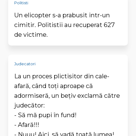
Politisti
Un elicopter s-a prabusit intr-un
cimitir. Politistii au recuperat 627
de victime.
Judecatori
La un proces plictisitor din cale-
afară, când toți aproape că
adormiseră, un bețiv exclamă către
judecător:
- Să mă pupi în fund!
- Afară!!!
- Nuuu! Aici, să vadă toată lumea!