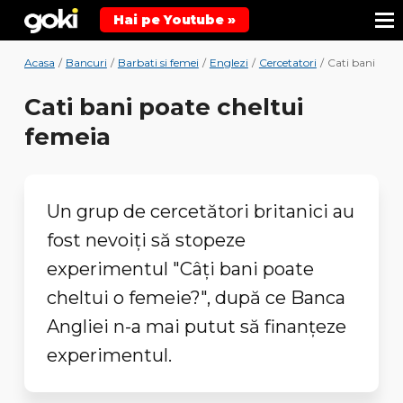
Hai pe Youtube »
Acasa
/
Bancuri
/
Barbati si femei
/
Englezi
/
Cercetatori
/
Cati bani poat
Cati bani poate cheltui
femeia
Un grup de cercetători britanici au
fost nevoiţi să stopeze
experimentul "Câţi bani poate
cheltui o femeie?", după ce Banca
Angliei n-a mai putut să finanţeze
experimentul.