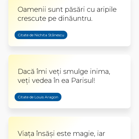
Oamenii sunt păsări cu aripile
crescute pe dinăuntru.
Citate de Nichita Stănescu
Dacă îmi veţi smulge inima,
veţi vedea în ea Parisul!
Citate de Louis Aragon
Viața însăși este magie, iar