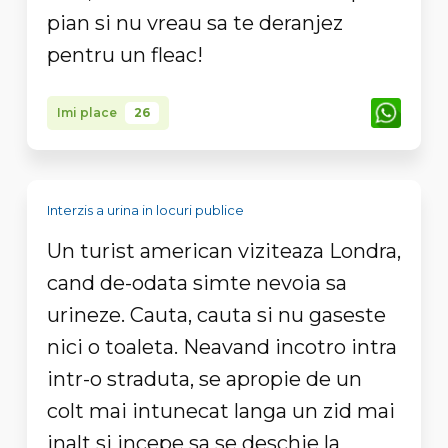
pian si nu vreau sa te deranjez
pentru un fleac!
Imi place
26
Interzis a urina in locuri publice
Un turist american viziteaza Londra,
cand de-odata simte nevoia sa
urineze. Cauta, cauta si nu gaseste
nici o toaleta. Neavand incotro intra
intr-o straduta, se apropie de un
colt mai intunecat langa un zid mai
inalt si incepe sa se deschie la