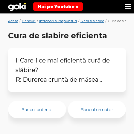
Hai pe Youtube »
Acasa
/
Bancuri
/
Intrebari si raspunsuri
/
Slabi si slabire
/
Cura de slabire 
Cura de slabire eficienta
I: Care-i ce mai eficientă cură de
slăbire?
R: Durerea cruntă de măsea...
Bancul anterior
Bancul urmator