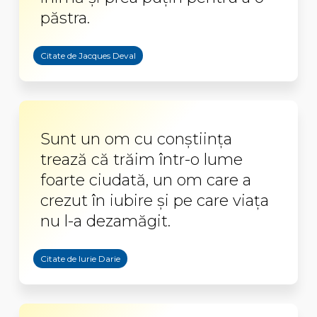
păstra.
Citate de Jacques Deval
Sunt un om cu conştiinţa
trează că trăim într-o lume
foarte ciudată, un om care a
crezut în iubire şi pe care viaţa
nu l-a dezamăgit.
Citate de Iurie Darie