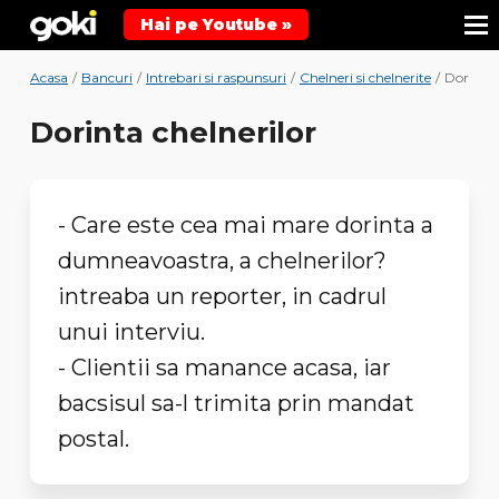
Hai pe Youtube »
Acasa
/
Bancuri
/
Intrebari si raspunsuri
/
Chelneri si chelnerite
/
Dorinta 
Dorinta chelnerilor
- Care este cea mai mare dorinta a
dumneavoastra, a chelnerilor?
intreaba un reporter, in cadrul
unui interviu.
- Clientii sa manance acasa, iar
bacsisul sa-l trimita prin mandat
postal.