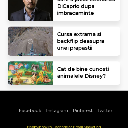
DiCaprio dupa
imbracaminte
Cursa extrama si
backflip deasupra
unei prapastii
Cat de bine cunosti
animalele Disney?
Facebook
Instagram
Pinterest
Twitter
HappyInbox.ro - Agentie de Email Marketing