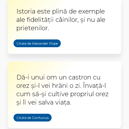
Istoria este plină de exemple
ale fidelității câinilor, și nu ale
prietenilor.
Citate de Alexander Pope
Dă-i unui om un castron cu
orez şi-l vei hrăni o zi. Învaţă-l
cum să-şi cultive propriul orez
şi îi vei salva viaţa.
Citate de Confucius