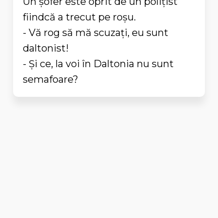
Un șofer este oprit de un polițist
fiindcă a trecut pe roșu.
- Vă rog să mă scuzați, eu sunt
daltonist!
- Și ce, la voi în Daltonia nu sunt
semafoare?