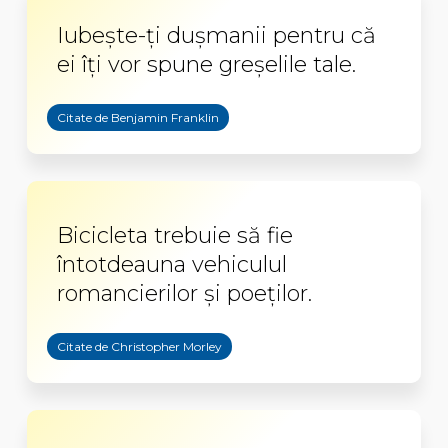
Iubește-ți dușmanii pentru că
ei îți vor spune greșelile tale.
Citate de Benjamin Franklin
Bicicleta trebuie să fie
întotdeauna vehiculul
romancierilor și poeților.
Citate de Christopher Morley