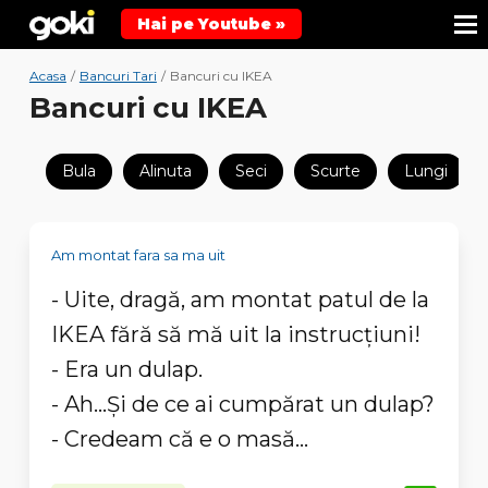
Hai pe Youtube »
Acasa
/
Bancuri Tari
/
Bancuri cu IKEA
Bancuri cu IKEA
Bula
Alinuta
Seci
Scurte
Lungi
Am montat fara sa ma uit
- Uite, dragă, am montat patul de la
IKEA fără să mă uit la instrucţiuni!
- Era un dulap.
- Ah...Şi de ce ai cumpărat un dulap?
- Credeam că e o masă...