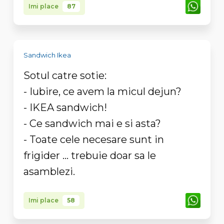
Imi place
87
Sandwich Ikea
Sotul catre sotie:
- Iubire, ce avem la micul dejun?
- IKEA sandwich!
- Ce sandwich mai e si asta?
- Toate cele necesare sunt in
frigider ... trebuie doar sa le
asamblezi.
Imi place
58