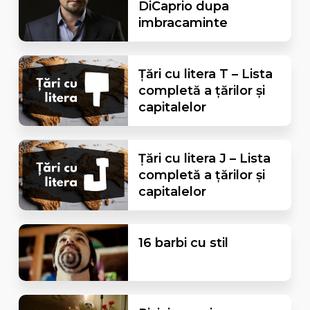
DiCaprio dupa
imbracaminte
Țări cu litera T – Lista
completă a țărilor și
capitalelor
Țări cu litera J – Lista
completă a țărilor și
capitalelor
16 barbi cu stil