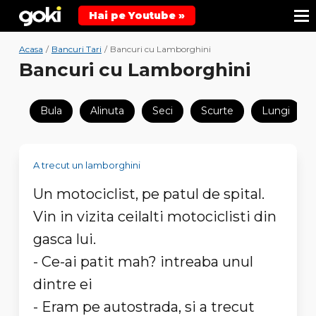
Hai pe Youtube »
Acasa
/
Bancuri Tari
/
Bancuri cu Lamborghini
Bancuri cu Lamborghini
Bula
Alinuta
Seci
Scurte
Lungi
A trecut un lamborghini
Un motociclist, pe patul de spital.
Vin in vizita ceilalti motociclisti din
gasca lui.
- Ce-ai patit mah? intreaba unul
dintre ei
- Eram pe autostrada, si a trecut