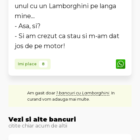
unul cu un Lamborghini pe langa
mine...
- Asa, si?
- Si am crezut ca stau si m-am dat
jos de pe motor!
Imi place
8
Am gasit doar
1 bancuri cu Lamborghini
. In
curand vom adauga mai multe.
Vezi si alte bancuri
citite chiar acum de altii