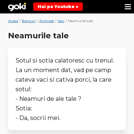
Hai pe Youtube »
Acasa
/
Bancuri
/
Animale
/
Vaci
/
Neamurile tale
Neamurile tale
Sotul si sotia calatoresc cu trenul.
La un moment dat, vad pe camp
cateva vaci si cativa porci, la care
sotul:
- Neamuri de ale tale ?
Sotia:
- Da, socrii mei.