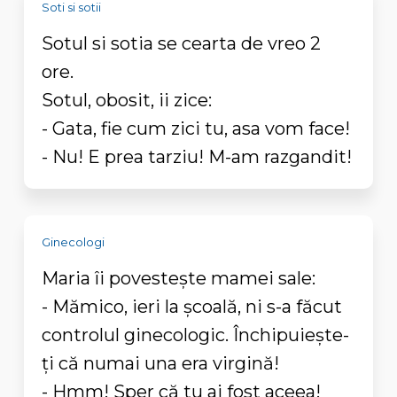
Soti si sotii
Sotul si sotia se cearta de vreo 2
ore.
Sotul, obosit, ii zice:
- Gata, fie cum zici tu, asa vom face!
- Nu! E prea tarziu! M-am razgandit!
Ginecologi
Maria îi povesteşte mamei sale:
- Mămico, ieri la şcoală, ni s-a făcut
controlul ginecologic. Închipuieşte-
ţi că numai una era virgină!
- Hmm! Sper că tu ai fost aceea!