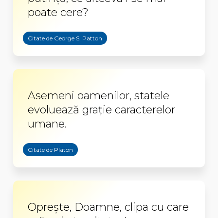
poate cere?
Citate de George S. Patton
Asemeni oamenilor, statele
evoluează graţie caracterelor
umane.
Citate de Platon
Oprește, Doamne, clipa cu care