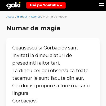
Hai pe Youtube »
Acasa
/
Bancuri
/
Istorice
/
Numar de magie
Numar de magie
Ceausescu si Gorbaciov sant
invitati la dineu alaturi de
presedintii altor tari.
La dineu cei doi observa ca toate
tacamurile sunt facute din aur.
Cei doi isi propun sa fure macar o
lingura.
Gorbaciov: