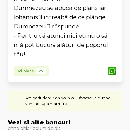
Dumnezeu se apucă de plâns iar
Iohannis îl întreabă de ce plânge.
Dumnezeu îi răspunde:
- Pentru că atunci nici eu nu o să
mă pot bucura alături de poporul
tău!
Imi place
27
Am gasit doar
3 bancuri cu Obama
. In curand
vom adauga mai multe.
Vezi si alte bancuri
citite chiar acum de altii