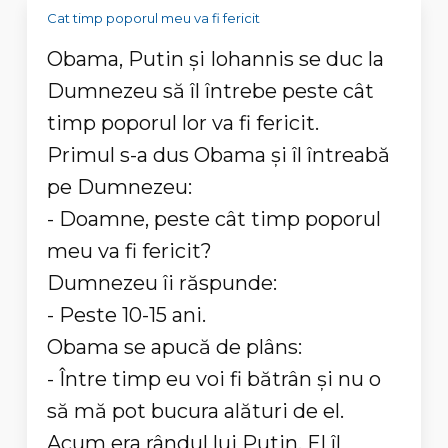
Cat timp poporul meu va fi fericit
Obama, Putin şi Iohannis se duc la
Dumnezeu să îl întrebe peste cât
timp poporul lor va fi fericit.
Primul s-a dus Obama şi îl întreabă
pe Dumnezeu:
- Doamne, peste cât timp poporul
meu va fi fericit?
Dumnezeu îi răspunde:
- Peste 10-15 ani.
Obama se apucă de plâns:
- Între timp eu voi fi bătrân şi nu o
să mă pot bucura alături de el.
Acum era rândul lui Putin. El îl