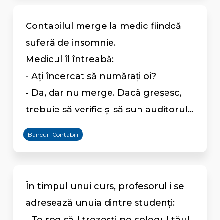
Contabilul merge la medic fiindcă
suferă de insomnie.
Medicul îl întreabă:
- Aţi încercat să număraţi oi?
- Da, dar nu merge. Dacă greşesc,
trebuie să verific şi să sun auditorul...
Bancuri Contabili
În timpul unui curs, profesorul i se
adresează unuia dintre studenți:
- Te rog să-l trezești pe colegul tău!