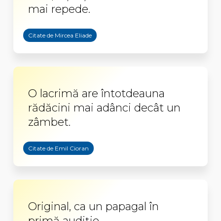
mai repede.
Citate de Mircea Eliade
O lacrimă are întotdeauna
rădăcini mai adânci decât un
zâmbet.
Citate de Emil Cioran
Original, ca un papagal în
primă audiţie.