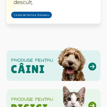
desculț.
Citate de Nichita Stănescu