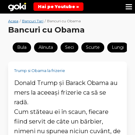
Hai pe Youtube »
Acasa
/
Bancuri Tari
/
Bancuri cu Obama
Bancuri cu Obama
Bula
Alinuta
Seci
Scurte
Lungi
Trump si Obama la frizerie
Donald Trump şi Barack Obama au
mers la aceeaşi frizerie ca să se
radă.
Cum stăteau ei în scaun, fiecare
fiind servit de câte un bărbier,
nimeni nu spunea niciun cuvânt, de