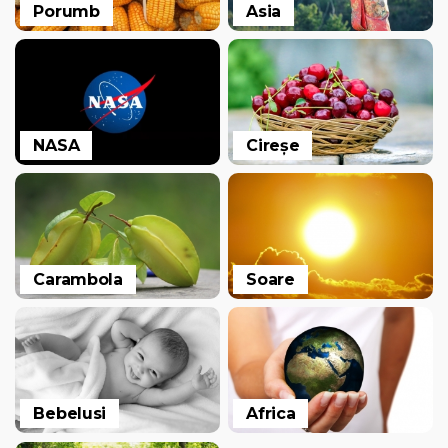
Porumb
Asia
NASA
Cireșe
Carambola
Soare
Bebelusi
Africa