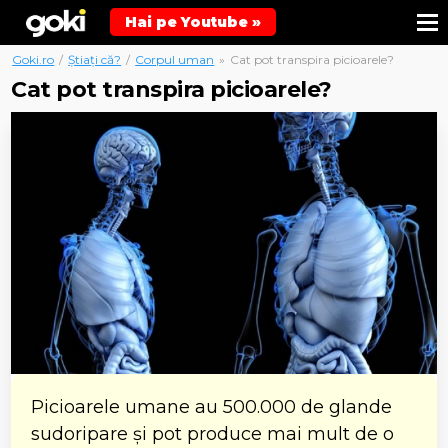
Hai pe Youtube »
Goki.ro
/
Știați că?
/
Corpul uman
»
Cat pot transpira picioarele?
Cat pot transpira picioarele?
Picioarele umane au 500.000 de glande
sudoripare și pot produce mai mult de o