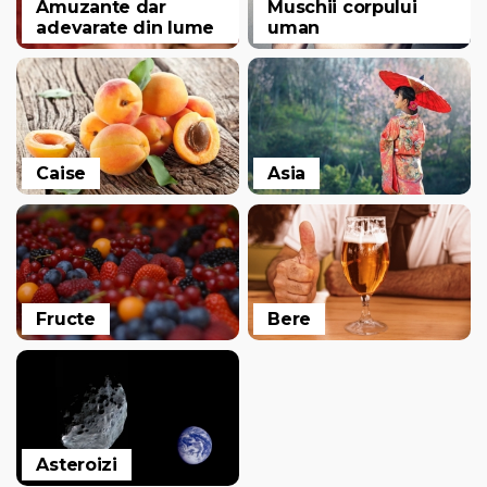
Amuzante dar
Muschii corpului
adevarate din lume
uman
Caise
Asia
Fructe
Bere
Asteroizi