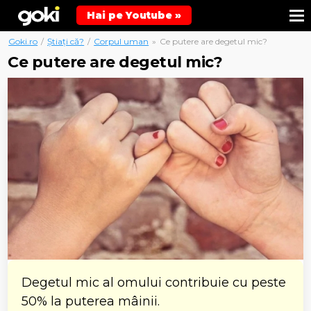
Hai pe Youtube »
Goki.ro
/
Știați că?
/
Corpul uman
»
Ce putere are degetul mic?
Ce putere are degetul mic?
Degetul mic al omului contribuie cu peste
50% la puterea mâinii.