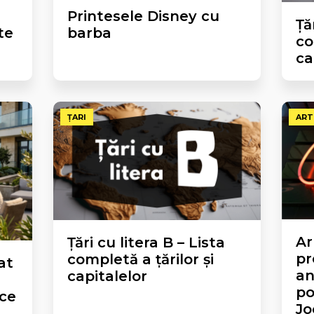
Printesele Disney cu
Ță
te
barba
co
ca
ȚARI
ART
Ar
Țări cu litera B – Lista
pr
completă a țărilor și
at
an
capitalelor
po
 ce
Jo