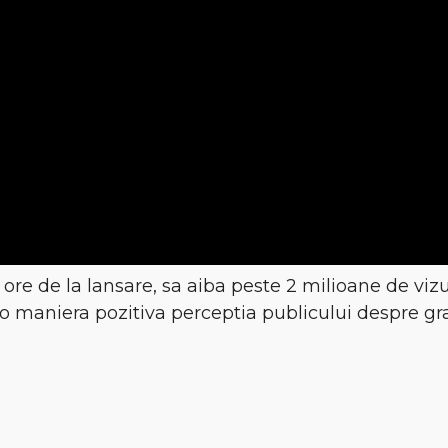
ore de la lansare, sa aiba peste 2 milioane de vizu
-o maniera pozitiva perceptia publicului despre graf