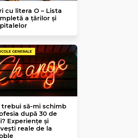
ri cu litera O – Lista
mpletă a țărilor și
pitalelor
ICOLE GENERALE
 trebui să-mi schimb
ofesia după 30 de
i? Experiențe și
vești reale de la
oble