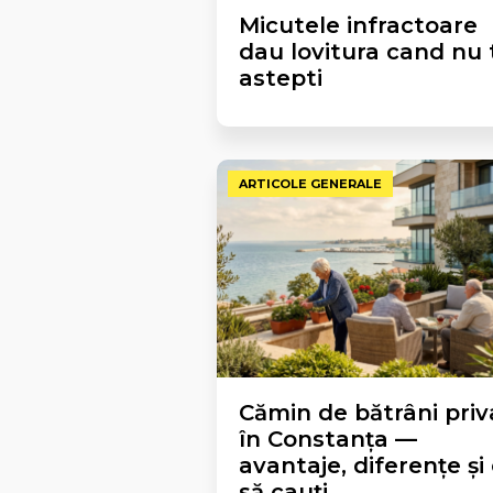
Micutele infractoare
dau lovitura cand nu 
astepti
ARTICOLE GENERALE
Cămin de bătrâni priv
în Constanța —
avantaje, diferențe și
să cauți