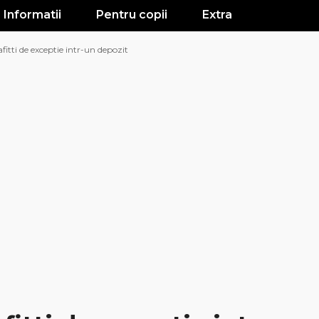
Informatii
Pentru copii
Extra
afitti de exceptie intr-un depozit