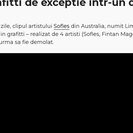
afitti de exceptie intr-un 
zile, clipul artistului
Sofles
din Australia, numit Lim
n grafitti – realizat de 4 artisti (Sofles, Fintan M
urma sa fie demolat.