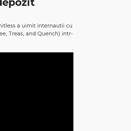
depozit
itless a uimit internautii cu
agee, Treas, and Quench) intr-