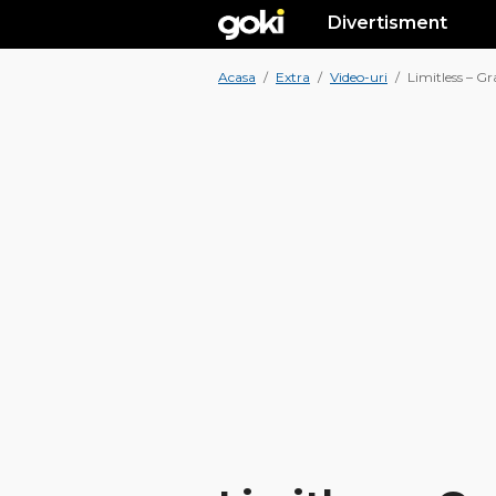
Divertisment
Acasa
/
Extra
/
Video-uri
/
Limitless – Gr