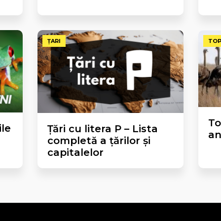
ȚARI
TOP
To
ile
Țări cu litera P – Lista
an
completă a țărilor și
capitalelor