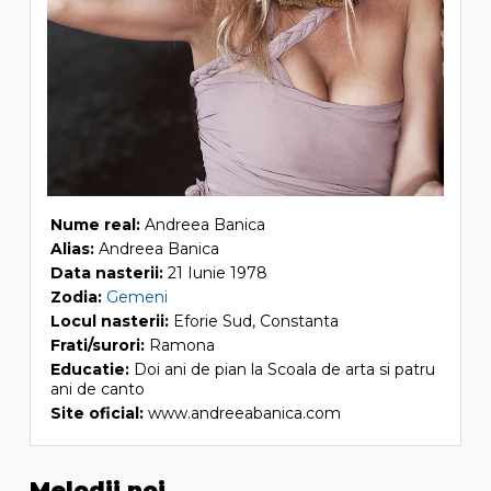
Nume real:
Andreea Banica
Alias:
Andreea Banica
Data nasterii:
21 Iunie 1978
Zodia:
Gemeni
Locul nasterii:
Eforie Sud, Constanta
Frati/surori:
Ramona
Educatie:
Doi ani de pian la Scoala de arta si patru
ani de canto
Site oficial:
www.andreeabanica.com
Melodii noi