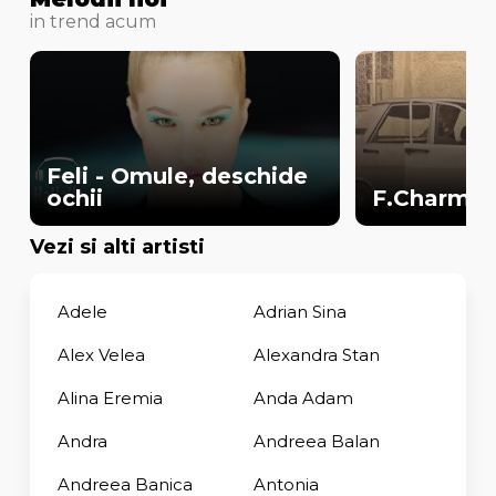
in trend acum
Feli - Omule, deschide
ochii
F.Charm - 
Vezi si alti artisti
Adele
Adrian Sina
Alex Velea
Alexandra Stan
Alina Eremia
Anda Adam
Andra
Andreea Balan
Andreea Banica
Antonia