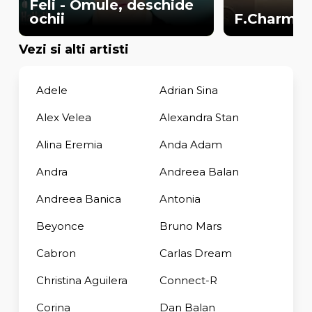
Feli - Omule, deschide
ochii
F.Charm - 
Vezi si alti artisti
Adele
Adrian Sina
Alex Velea
Alexandra Stan
Alina Eremia
Anda Adam
Andra
Andreea Balan
Andreea Banica
Antonia
Beyonce
Bruno Mars
Cabron
Carlas Dream
Christina Aguilera
Connect-R
Corina
Dan Balan