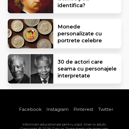
identifica?
Monede
personalizate cu
portrete celebre
30 de actori care
seama cu personajele
interpretate
Facebook
Instagram
Pinterest
Twitter
Informatii educationale pentru copii, tineri si adulti.
Copyright © 2026 Goki.ro. Toate drepturile rezervate.