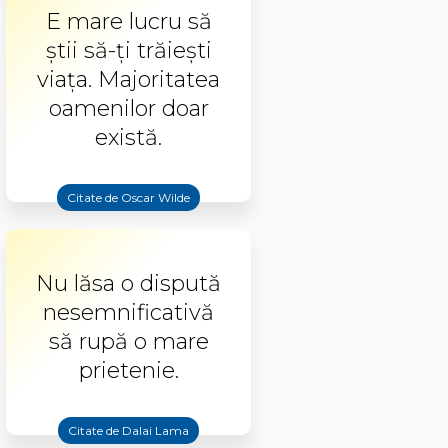
E mare lucru să
știi să-ți trăiești
viața. Majoritatea
oamenilor doar
există.
Citate de Oscar Wilde
Nu lăsa o dispută
nesemnificativă
să rupă o mare
prietenie.
Citate de Dalai Lama