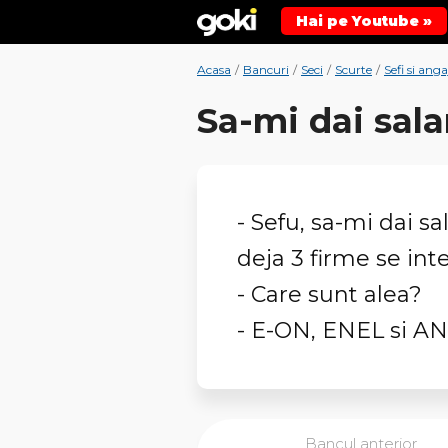
Hai pe Youtube »
Acasa
/
Bancuri
/
Seci
/
Scurte
/
Sefi si anga
Sa-mi dai sala
- Sefu, sa-mi dai s
deja 3 firme se in
- Care sunt alea?
- E-ON, ENEL si A
Bancul anterior