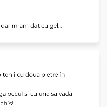
, dar m-am dat cu gel...
oltenii cu doua pietre in
ga becul si cu una sa vada
his!...