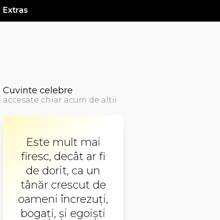
Extras
Cuvinte celebre
accesate chiar acum de altii
Este mult mai
firesc, decât ar fi
de dorit, ca un
tânăr crescut de
oameni încrezuţi,
bogaţi, şi egoişti