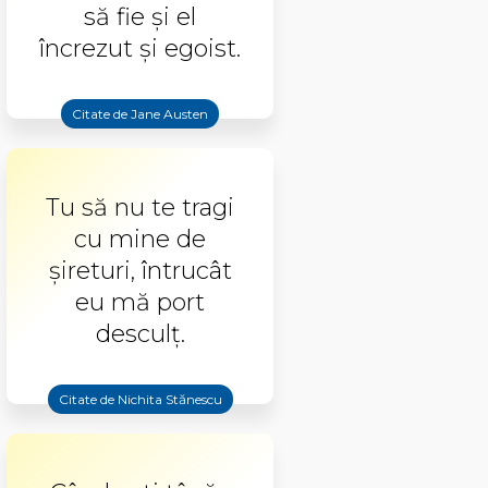
să fie şi el
încrezut şi egoist.
Citate de Jane Austen
Tu să nu te tragi
cu mine de
șireturi, întrucât
eu mă port
desculț.
Citate de Nichita Stănescu