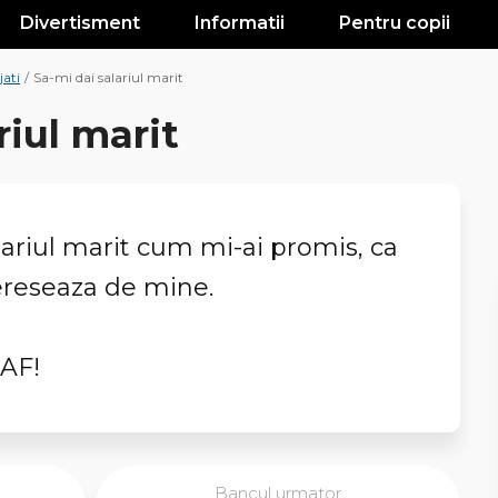
Divertisment
Informatii
Pentru copii
jati
/
Sa-mi dai salariul marit
riul marit
alariul marit cum mi-ai promis, ca
tereseaza de mine.
NAF!
Bancul urmator