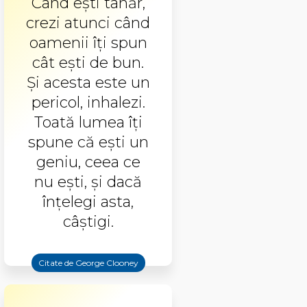
Când eşti tânăr,
crezi atunci când
oamenii îţi spun
cât eşti de bun.
Şi acesta este un
pericol, inhalezi.
Toată lumea îţi
spune că eşti un
geniu, ceea ce
nu eşti, şi dacă
înţelegi asta,
câştigi.
Citate de George Clooney