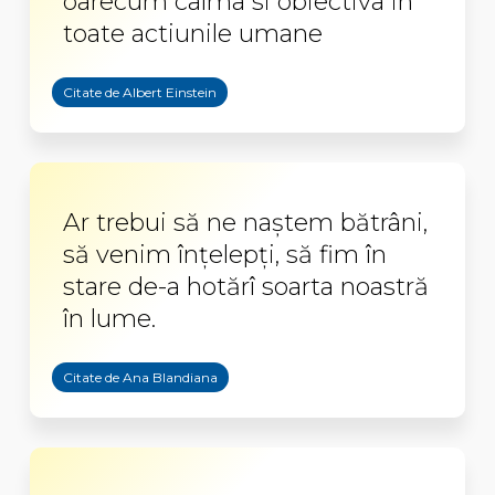
oarecum calma si obiectiva in
toate actiunile umane
Citate de Albert Einstein
Ar trebui să ne naştem bătrâni,
să venim înţelepţi, să fim în
stare de-a hotărî soarta noastră
în lume.
Citate de Ana Blandiana