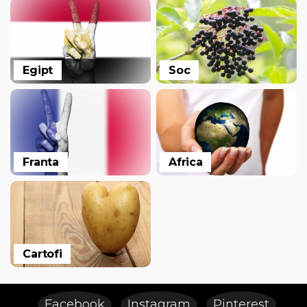
Egipt
Soc
Franta
Africa
Cartofi
Facebook
Instagram
Pinterest