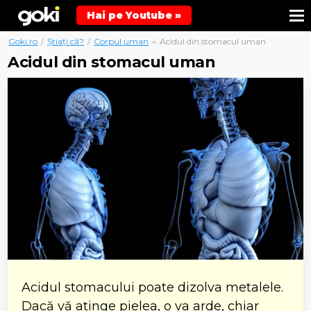
Hai pe Youtube »
Goki.ro
/
Știați că?
/
Corpul uman
»
Acidul din stomacul uman
Acidul din stomacul uman
Acidul stomacului poate dizolva metalele.
Dacă vă atinge pielea, o va arde, chiar