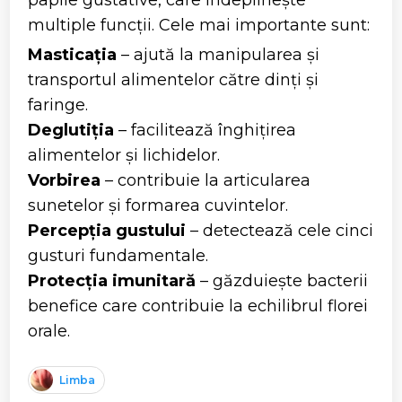
papile gustative, care îndeplinește
multiple funcții. Cele mai importante sunt:
Masticația
– ajută la manipularea și
transportul alimentelor către dinți și
faringe.
Deglutiția
– facilitează înghițirea
alimentelor și lichidelor.
Vorbirea
– contribuie la articularea
sunetelor și formarea cuvintelor.
Percepția gustului
– detectează cele cinci
gusturi fundamentale.
Protecția imunitară
– găzduiește bacterii
benefice care contribuie la echilibrul florei
orale.
Limba