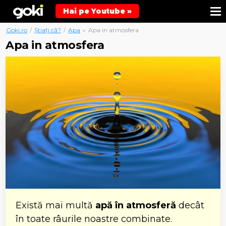
Hai pe Youtube »
Goki.ro
/
Știați că?
/
Apa
»
Apa in atmosfera
Apa in atmosfera
Există mai multă
apă în atmosferă
decât
în ​​toate râurile noastre combinate.