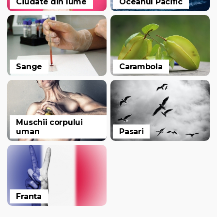
Ciudate din lume
Oceanul Pacific
Sange
Carambola
Muschii corpului
uman
Pasari
Franta