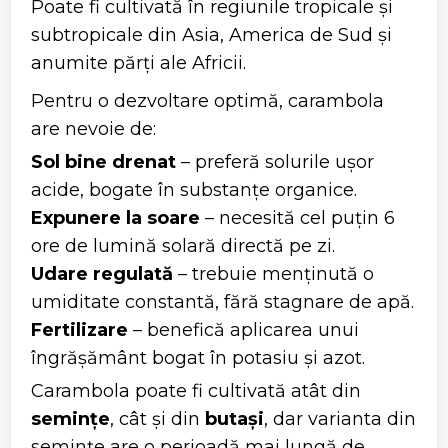
Poate fi cultivată în regiunile tropicale și
subtropicale din Asia, America de Sud și
anumite părți ale Africii.
Pentru o dezvoltare optimă, carambola
are nevoie de:
Sol bine drenat
– preferă solurile ușor
acide, bogate în substanțe organice.
Expunere la soare
– necesită cel puțin 6
ore de lumină solară directă pe zi.
Udare regulată
– trebuie menținută o
umiditate constantă, fără stagnare de apă.
Fertilizare
– benefică aplicarea unui
îngrășământ bogat în potasiu și azot.
Carambola poate fi cultivată atât din
semințe
, cât și din
butași
, dar varianta din
semințe are o perioadă mai lungă de