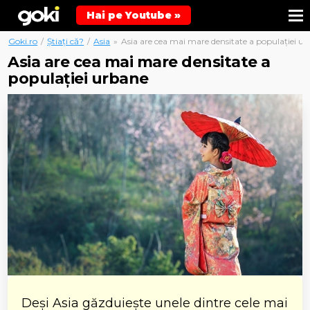
Hai pe Youtube »
Goki.ro
/
Știați că?
/
Asia
»
Asia are cea mai mare densitate a populației u
Asia are cea mai mare densitate a
populației urbane
Deși Asia găzduiește unele dintre cele mai