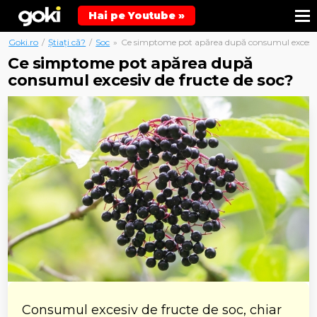
Hai pe Youtube »
Goki.ro
/
Știați că?
/
Soc
»
Ce simptome pot apărea după consumul excesiv 
Ce simptome pot apărea după
consumul excesiv de fructe de soc?
Consumul excesiv de fructe de soc, chiar