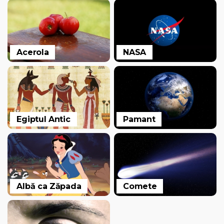
Acerola
NASA
Egiptul Antic
Pamant
Albă ca Zăpada
Comete