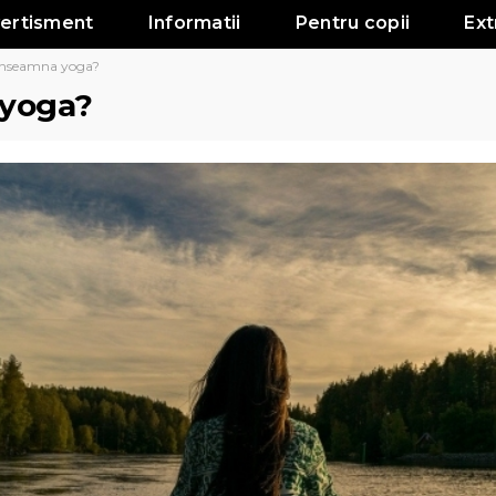
vertisment
Informatii
Pentru copii
Ext
inseamna yoga?
 yoga?