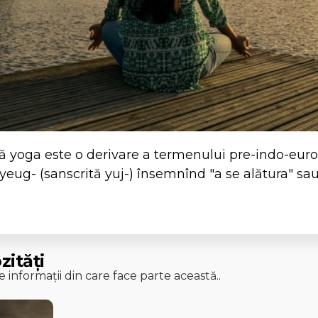
tă yoga este o derivare a termenului pre-indo-eu
yeug- (sanscrită yuj-) însemnînd "a se alătura" sau
zități
 informații din care face parte această..