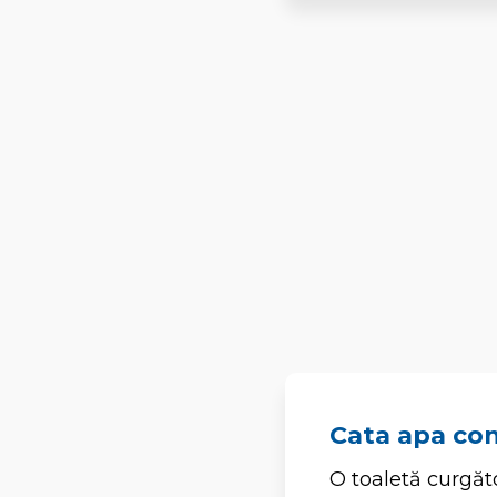
Cata apa co
O toaletă curgăto