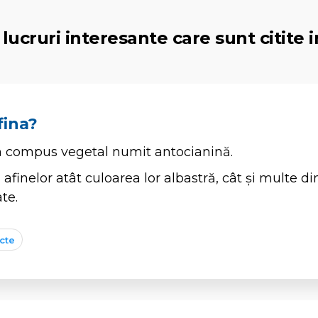
lucruri interesante care sunt citite i
fina?
n compus vegetal numit antocianină.
 afinelor atât culoarea lor albastră, cât și multe di
te.
cte