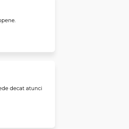
opene.
ede decat atunci