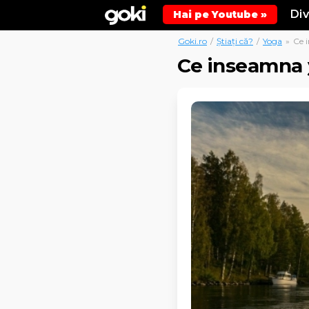
Di
Hai pe Youtube »
Goki.ro
/
Știați că?
/
Yoga
»
Ce 
Ce inseamna