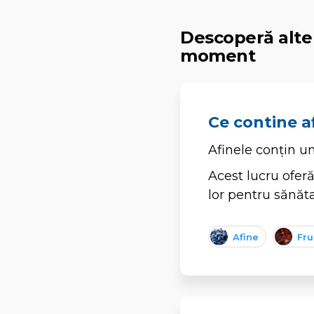
Descoperă alte 
moment
Ce contine a
Afinele conțin u
Acest lucru oferă
lor pentru sănăta
Afine
Fru