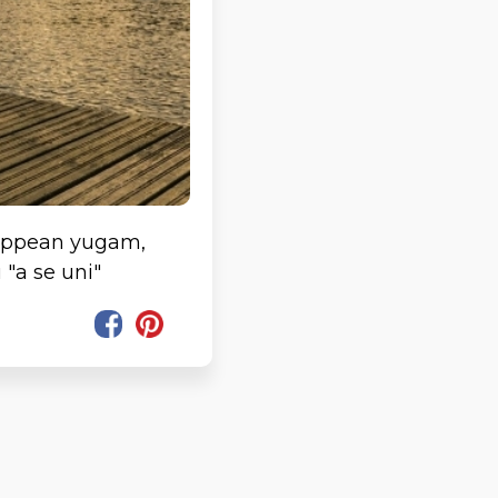
roppean yugam,
 "a se uni"