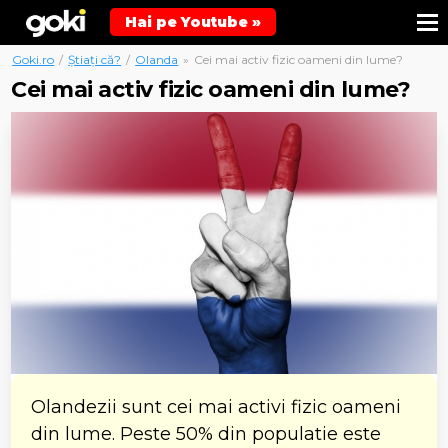
Hai pe Youtube »
Goki.ro
/
Știați că?
/
Olanda
»
Cei mai activ fizic oameni din lume?
Cei mai activ fizic oameni din lume?
Olandezii sunt cei mai activi fizic oameni
din lume. Peste 50% din populatie este