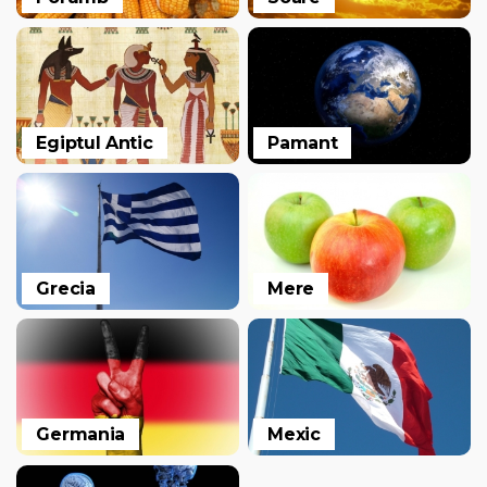
Egiptul Antic
Pamant
Grecia
Mere
Germania
Mexic