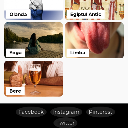
Olanda
Egiptul Antic
Yoga
Limba
Bere
Facebook
Instagram
Pinterest
Twitter