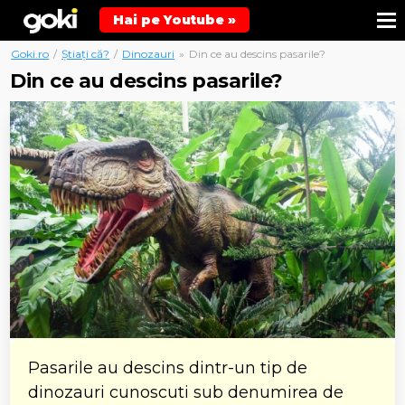
Hai pe Youtube »
Goki.ro
/
Știați că?
/
Dinozauri
»
Din ce au descins pasarile?
Din ce au descins pasarile?
Pasarile au descins dintr-un tip de
dinozauri cunoscuti sub denumirea de