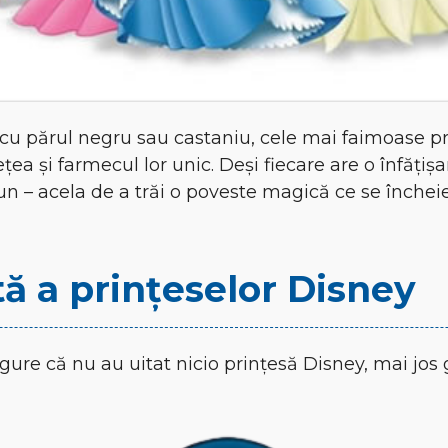
 cu părul negru sau castaniu, cele mai faimoase pr
a și farmecul lor unic. Deși fiecare are o înfățișar
– acela de a trăi o poveste magică ce se încheie c
ă a prințeselor Disney
igure că nu au uitat nicio prințesă Disney, mai jos 