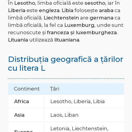
În
Lesotho
, limba oficială este
sesotho
, iar în
Liberia
este
engleza
.
Libia
folosește
araba
ca
limbă oficială.
Liechtenstein
are
germana
ca
limbă oficială, la fel ca
Luxemburg
, unde sunt
recunoscute și
franceza și luxemburgheza
.
Lituania
utilizează
lituaniana
.
Distribuția geografică a țărilor
cu litera L
Continent
Țări
Africa
Lesotho, Liberia, Libia
Asia
Laos, Liban
Letonia, Liechtenstein,
Europa