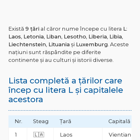
Există
9 țări
al căror nume începe cu litera
L
:
Laos
,
Letonia
,
Liban
,
Lesotho
,
Liberia
,
Libia
,
Liechtenstein
,
Lituania
și
Luxemburg
. Aceste
națiuni sunt răspândite pe diferite
continente și au culturi și istorii diverse.
Lista completă a țărilor care
încep cu litera L și capitalele
acestora
Nr.
Steag
Țară
Capitală
1
🇱🇦
Laos
Vientiane