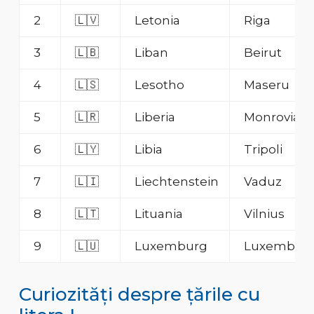
2
🇱🇻
Letonia
Riga
3
🇱🇧
Liban
Beirut
4
🇱🇸
Lesotho
Maseru
5
🇱🇷
Liberia
Monrovia
6
🇱🇾
Libia
Tripoli
7
🇱🇮
Liechtenstein
Vaduz
8
🇱🇹
Lituania
Vilnius
9
🇱🇺
Luxemburg
Luxembur
Curiozități despre țările cu