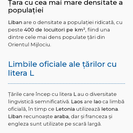
Țara cu cea mai mare densitate a
populației
Liban
are o densitate a populației ridicată, cu
peste
400 de locuitori pe km²
, fiind una
dintre cele mai dens populate țări din
Orientul Mijlociu.
Limbile oficiale ale țărilor cu
litera L
Țările care încep cu litera
L
au o diversitate
lingvistică semnificativă.
Laos
are
lao
ca limbă
oficială, în timp ce
Letonia
utilizează
letona
.
Liban
recunoaște
araba
, dar și franceza și
engleza sunt utilizate pe scară largă.