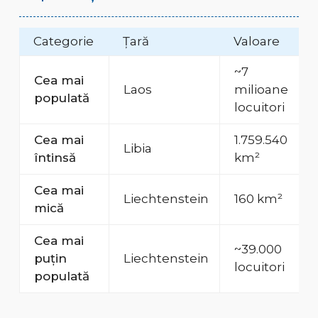
Categorie
Țară
Valoare
~7
Cea mai
Laos
milioane
populată
locuitori
Cea mai
1.759.540
Libia
întinsă
km²
Cea mai
Liechtenstein
160 km²
mică
Cea mai
~39.000
puțin
Liechtenstein
locuitori
populată