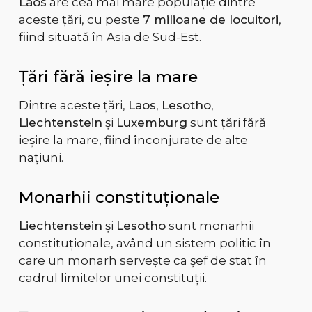
Laos
are cea mai mare populație dintre
aceste țări, cu peste
7 milioane de locuitori
,
fiind situată în Asia de Sud-Est.
Țări fără ieșire la mare
Dintre aceste țări,
Laos
,
Lesotho
,
Liechtenstein
și
Luxemburg
sunt țări fără
ieșire la mare, fiind înconjurate de alte
națiuni.
Monarhii constituționale
Liechtenstein
și
Lesotho
sunt monarhii
constituționale, având un sistem politic în
care un monarh servește ca șef de stat în
cadrul limitelor unei constituții.