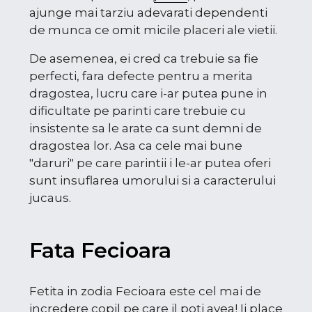
ajunge mai tarziu adevarati dependenti
de munca ce omit micile placeri ale vietii.
De asemenea, ei cred ca trebuie sa fie
perfecti, fara defecte pentru a merita
dragostea, lucru care i-ar putea pune in
dificultate pe parinti care trebuie cu
insistente sa le arate ca sunt demni de
dragostea lor. Asa ca cele mai bune
"daruri" pe care parintii i le-ar putea oferi
sunt insuflarea umorului si a caracterului
jucaus.
Fata Fecioara
Fetita in zodia Fecioara este cel mai de
incredere copil pe care il poti avea! Ii place