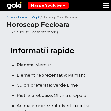
Hai pe Youtube »
Acasa
/
Horoscop Copii
/
Horoscop Copii Fecioara
Horoscop Fecioara
(23 august - 22 septembrie)
Informatii rapide
Planeta:
Mercur
Element reprezentativ:
Pamant
Culori preferate:
Verde Lime
Pietre pretioase:
Olivina si Opalul
Animale reprezentative:
Liliacul
si