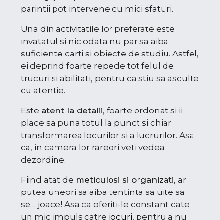
parintii pot intervene cu mici sfaturi.
Una din activitatile lor preferate este
invatatul si niciodata nu par sa aiba
suficiente carti si obiecte de studiu. Astfel,
ei deprind foarte repede tot felul de
trucuri si abilitati, pentru ca stiu sa asculte
cu atentie.
Este
atent la detalii
, foarte ordonat si ii
place sa puna totul la punct si chiar
transformarea locurilor si a lucrurilor. Asa
ca, in camera lor rareori veti vedea
dezordine.
Fiind atat de
meticulosi si organizati
, ar
putea uneori sa aiba tentinta sa uite sa
se… joace! Asa ca oferiti-le constant cate
un mic impuls catre
jocuri
, pentru a nu