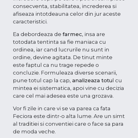
consecventa, stabilitatea, increderea si
afiseaza intotdeauna celor din jur aceste
caracteristici.
Ea debordeaza de
farmec
, insa are
totodata tentinta sa fie maniaca cu
ordinea, iar cand lucrurile nu sunt in
ordine, devine agitata. De tinut minte
este faptul ca nu trage repede o
concluzie. Formuleaza diverse scenarii,
pune totul cap la cap,
analizeaza totu
l cu
mintea ei sistematica, apoi vine cu decizia
care cel mai adesea este una grozava.
Vor fi zile in care vi se va parea ca fata
Feciora este dintr-o alta lume. Are un simt
al traditiei si conventiei care o face sa para
de moda veche.