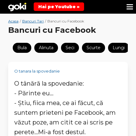
Hai pe Youtube »
Acasa
/
Bancuri Tari
/
Bancuri cu Facebook
Bancuri cu Facebook
Bula
Alinuta
Seci
Scurte
Lungi
O tanara la spovedanie
O tânără la spovedanie:
- Părinte eu...
- Știu, fiica mea, ce ai făcut, că
suntem prieteni pe Facebook, am
văzut poze, am citit ce ai scris pe
perete...Mi-a fost destul.