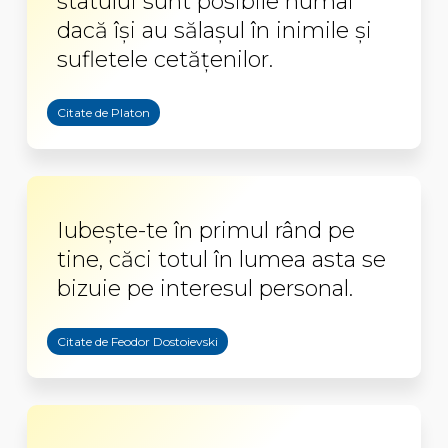
statului sunt posibile numai
dacă îşi au sălaşul în inimile şi
sufletele cetăţenilor.
Citate de Platon
Iubește-te în primul rând pe
tine, căci totul în lumea asta se
bizuie pe interesul personal.
Citate de Feodor Dostoievski