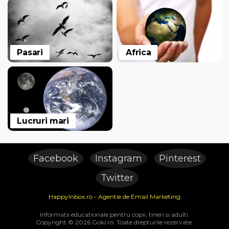
Pasari
Africa
Lucruri mari
Facebook
Instagram
Pinterest
Twitter
HappyInbox.ro - Agentie de Email Marketing
Informatii educationale pentru copii, tineri si adulti.
Copyright © 2026 Goki.ro. Toate drepturile rezervate.