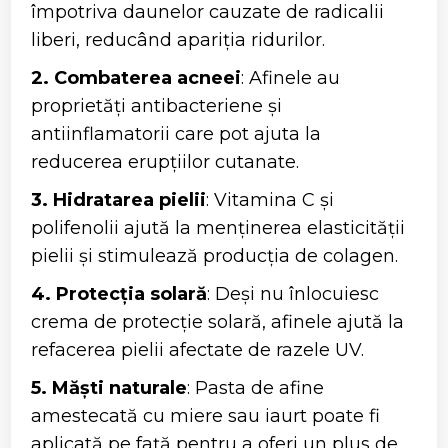
împotriva daunelor cauzate de radicalii
liberi, reducând apariția ridurilor.
2. Combaterea acneei
: Afinele au
proprietăți antibacteriene și
antiinflamatorii care pot ajuta la
reducerea erupțiilor cutanate.
3. Hidratarea pielii
: Vitamina C și
polifenolii ajută la menținerea elasticității
pielii și stimulează producția de colagen.
4. Protecția solară
: Deși nu înlocuiesc
crema de protecție solară, afinele ajută la
refacerea pielii afectate de razele UV.
5. Măști naturale
: Pasta de afine
amestecată cu miere sau iaurt poate fi
aplicată pe față pentru a oferi un plus de