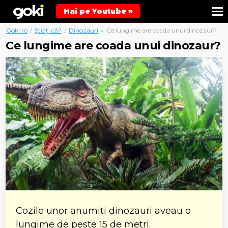
Hai pe Youtube »
Goki.ro
/
Știați că?
/
Dinozauri
»
Ce lungime are coada unui dinozaur?
Ce lungime are coada unui dinozaur?
Cozile unor anumiti dinozauri aveau o
lungime de peste 15 de metri.