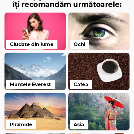
îți recomandăm următoarele:
Ciudate din lume
Ochi
Muntele Everest
Cafea
Piramide
Asia