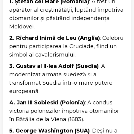
1. Ștefan cel Mare (România)
: A fost un
apărător al creștinătății, luptând împotriva
otomanilor și păstrând independența
Moldovei.
2. Richard Inimă de Leu (Anglia)
: Celebru
pentru participarea la Cruciade, fiind un
simbol al cavalerismului.
3. Gustav al II-lea Adolf (Suedia)
: A
modernizat armata suedeză și a
transformat Suedia într-o mare putere
europeană.
4. Jan III Sobieski (Polonia)
: A condus
victoria polonezilor împotriva otomanilor
în Bătălia de la Viena (1683).
5. George Washington (SUA)
: Deși nu a