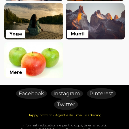
Yoga
Munti
Mere
Facebook
Instagram
Pinterest
Twitter
HappyInbox.ro - Agentie de Email Marketing
Informatii educationale pentru copii, tineri si adulti.