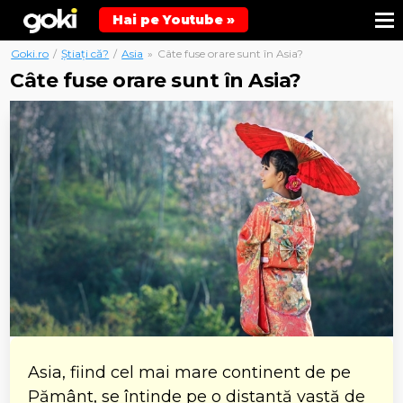
Hai pe Youtube »
Goki.ro
/
Știați că?
/
Asia
»
Câte fuse orare sunt în Asia?
Câte fuse orare sunt în Asia?
Asia, fiind cel mai mare continent de pe
Pământ, se întinde pe o distanță vastă de