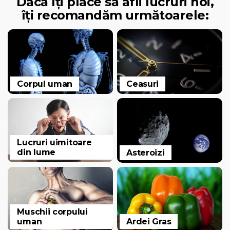
Dacă îți place să afli lucruri noi,
îți recomandăm următoarele:
Corpul uman
Ceasuri
Lucruri uimitoare
din lume
Asteroizi
Muschii corpului
uman
Ardei Gras