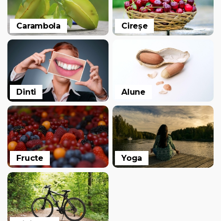
Carambola
Cireșe
Dinti
Alune
Fructe
Yoga