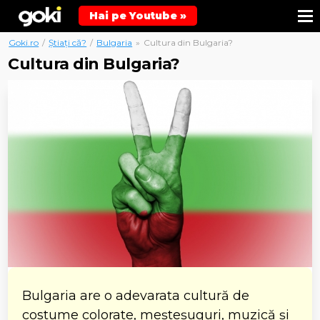
Hai pe Youtube »
Goki.ro
/
Știați că?
/
Bulgaria
»
Cultura din Bulgaria?
Cultura din Bulgaria?
Bulgaria are o adevarata cultură de
costume colorate, meșteșuguri, muzică și