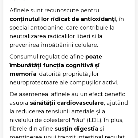
Afinele sunt recunoscute pentru
conținutul lor ridicat de antioxidanți
, în
special antocianine, care contribuie la
neutralizarea radicalilor liberi și la
prevenirea îmbătrânirii celulare.
Consumul regulat de afine
poate
îmbunătăți funcția cognitivă și
memoria
, datorită proprietăților
neuroprotectoare ale compușilor activi.
De asemenea, afinele au un efect benefic
asupra
sănătății cardiovasculare
, ajutând
la reducerea tensiunii arteriale și a
nivelului de colesterol "rău" (LDL). În plus,
fibrele din afine
susțin digestia
și
menținerea unui tranzit intestinal regulat.