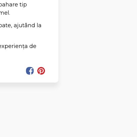
 pahare tip
mel.
rbate, ajutând la
 experiența de