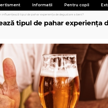
vertisment
Informatii
Pentru copii
Ext
influențează tipul de pahar experiența de degustare a berii?
ează tipul de pahar experiența 