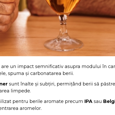
are un impact semnificativ asupra modului în ca
e, spuma și carbonatarea berii.
sner
sunt înalte și subțiri, permițând berii să păst
area limpede.
utilizat pentru berile aromate precum
IPA
sau
Belg
entrarea aromelor.