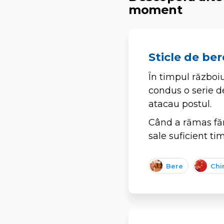
moment
Sticle de be
În timpul război
condus o serie de
atacau postul.
Când a rămas fără
sale suficient ti
Bere
Chi