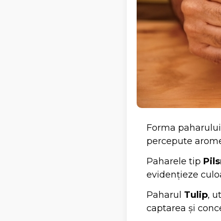
Forma paharului 
percepute aromel
Paharele tip
Pil
evidențieze culo
Paharul
Tulip
, 
captarea și conc