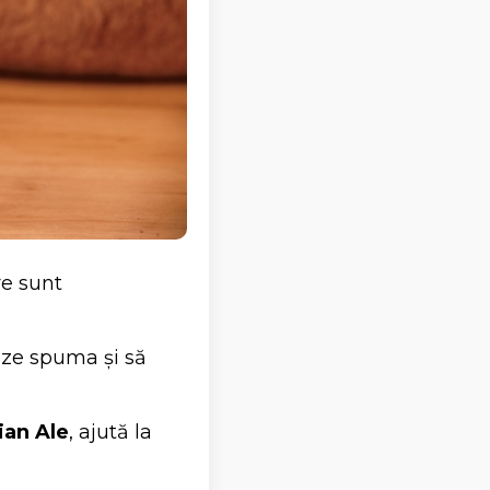
re sunt
reze spuma și să
ian Ale
, ajută la