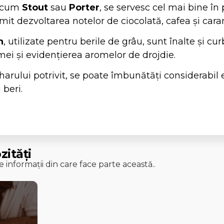
recum
Stout
sau
Porter
, se servesc cel mai bine în
rmit dezvoltarea notelor de ciocolată, cafea și cara
n
, utilizate pentru berile de grâu, sunt înalte și cu
i și evidențierea aromelor de drojdie.
harului potrivit, se poate îmbunătăți considerabil
 beri.
zități
 informații din care face parte această..