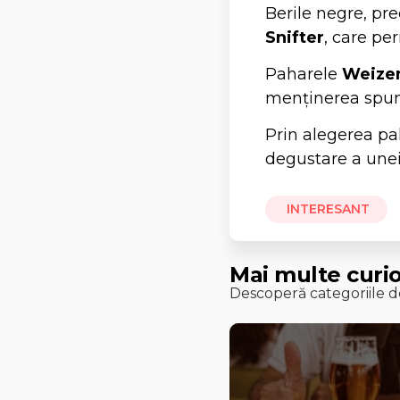
Berile negre, p
Snifter
, care pe
Paharele
Weize
menținerea spume
Prin alegerea pa
degustare a unei
INTERESANT
Mai multe curio
Descoperă categoriile de