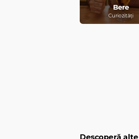
Bere
Curiozități
Descoperă alte 