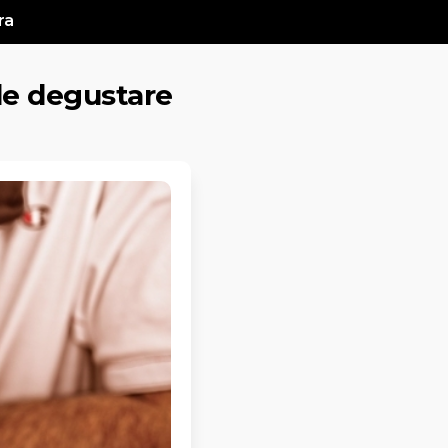
ra
de degustare