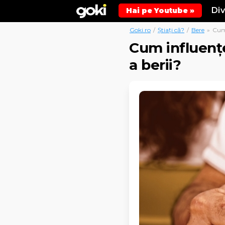
Di
Hai pe Youtube »
Goki.ro
/
Știați că?
/
Bere
»
Cum 
Cum influenț
a berii?