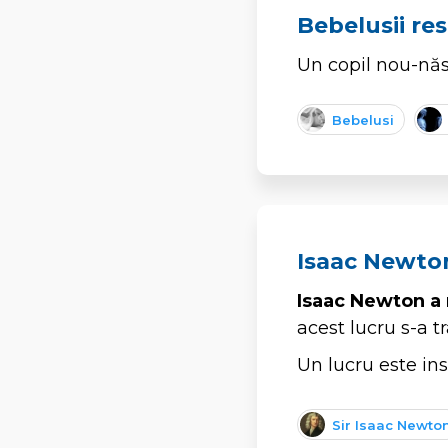
Bebelusii res
Un copil nou-născ
Bebelusi
Isaac Newton
Isaac Newton a 
acest lucru s-a t
Un lucru este ins
Sir Isaac Newto