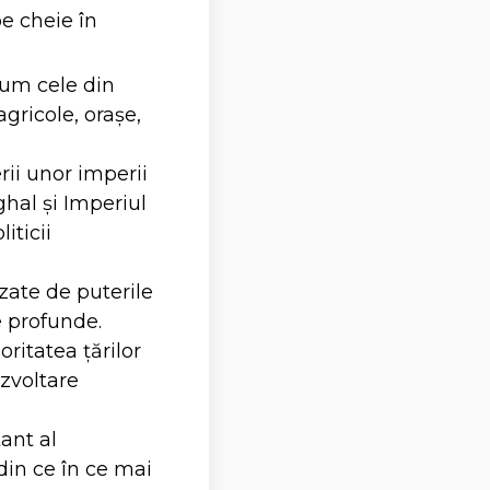
e cheie în
ecum cele din
gricole, orașe,
rii unor imperii
hal și Imperiul
iticii
izate de puterile
e profunde.
ritatea țărilor
zvoltare
ant al
din ce în ce mai