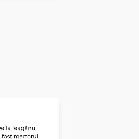
De la leagănul
a fost martorul