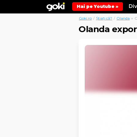
Di
Hai pe Youtube »
Goki.ro
/
Știați că?
/
Olanda
»
O
Olanda expor