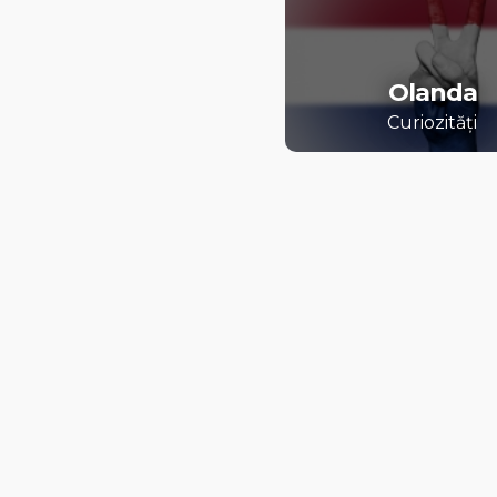
Olanda
Curiozități