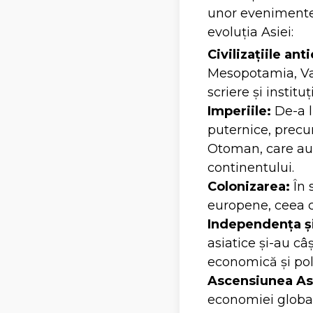
unor evenimente 
evoluția Asiei:
Civilizațiile anti
Mesopotamia, Val
scriere și instituți
Imperiile:
De-a l
puternice, precu
Otoman, care au l
continentului.
Colonizarea:
În 
europene, ceea c
Independența și
asiatice și-au c
economică și poli
Ascensiunea Asi
economiei global