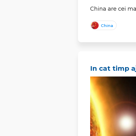
China are cei mai
China
In cat timp 