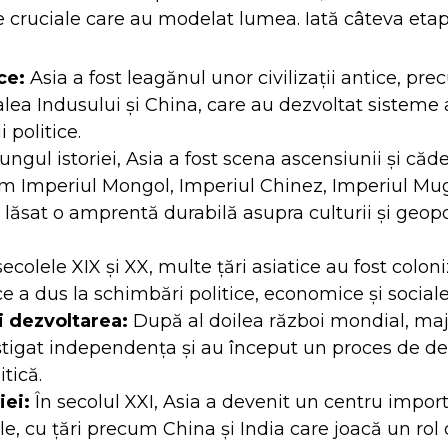
cruciale care au modelat lumea. Iată câteva etap
ce:
Asia a fost leagănul unor civilizații antice, pr
ea Indusului și China, care au dezvoltat sisteme a
i politice.
ungul istoriei, Asia a fost scena ascensiunii și căde
m Imperiul Mongol, Imperiul Chinez, Imperiul Mug
ăsat o amprentă durabilă asupra culturii și geopol
secolele XIX și XX, multe țări asiatice au fost colon
e a dus la schimbări politice, economice și social
 dezvoltarea:
După al doilea război mondial, majo
âștigat independența și au început un proces de de
tică.
ei:
În secolul XXI, Asia a devenit un centru import
e, cu țări precum China și India care joacă un rol 