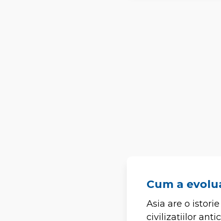
Cum a evoluat
Asia are o istori
civilizațiilor an